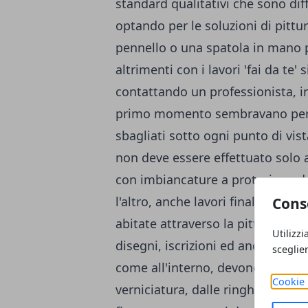
standard qualitativi che sono dif
optando per le soluzioni di pittur
pennello o una spatola in mano p
altrimenti con i lavori 'fai da te'
contattando un professionista, in
primo momento sembravano perfet
sbagliati sotto ogni punto di vis
non deve essere effettuato solo 
con imbiancature a protezione deg
l'altro, anche lavori finalizzati a
Cons
abitate attraverso la pittura de
Utilizzi
disegni, iscrizioni ed anche motiv
sceglie
come all'interno, devono essere
Cookie 
verniciatura, dalle ringhiere alle 