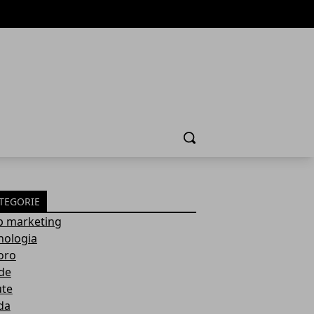
Cerca
TEGORIE
 marketing
nologia
oro
de
ute
da