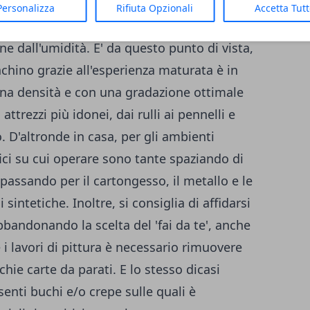
'imbianchino tutta una serie di lavori
Personalizza
Rifiuta Opzionali
Accetta Tut
to, garantiscono per le parti pitturate
ne dall'umidità. E' da questo punto di vista,
anchino grazie all'esperienza maturata è in
una densità e con una gradazione ottimale
attrezzi più idonei, dai rulli ai pennelli e
. D'altronde in casa, per gli ambienti
rfici su cui operare sono tante spaziando di
passando per il cartongesso, il metallo e le
sintetiche. Inoltre, si consiglia di affidarsi
bandonando la scelta del 'fai da te', anche
i lavori di pittura è necessario rimuovere
hie carte da parati. E lo stesso dicasi
nti buchi e/o crepe sulle quali è