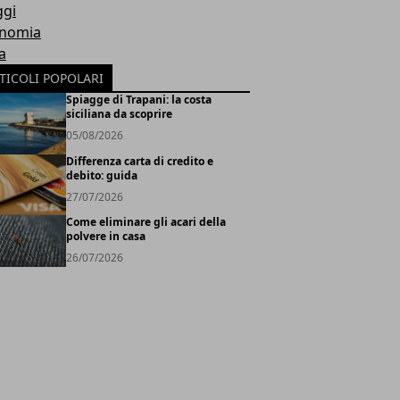
ggi
nomia
a
TICOLI POPOLARI
Spiagge di Trapani: la costa
siciliana da scoprire
05/08/2026
Differenza carta di credito e
debito: guida
27/07/2026
Come eliminare gli acari della
polvere in casa
26/07/2026