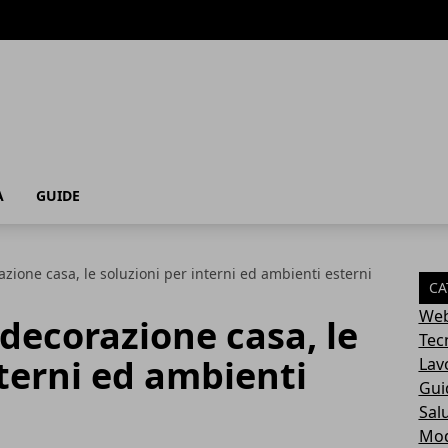
A
GUIDE
ione casa, le soluzioni per interni ed ambienti esterni
CA
Web
decorazione casa, le
Tec
nterni ed ambienti
Lav
Gui
Sal
Mo