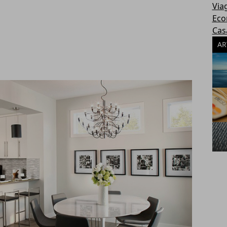
Via
Eco
Cas
AR