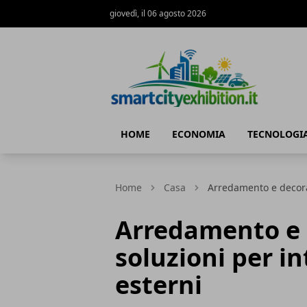
giovedì, il 06 agosto 2026
SmartCityExhibition
HOME
ECONOMIA
TECNOLOGI
Home
Casa
Arredamento e decoraz
Arredamento e 
soluzioni per i
esterni