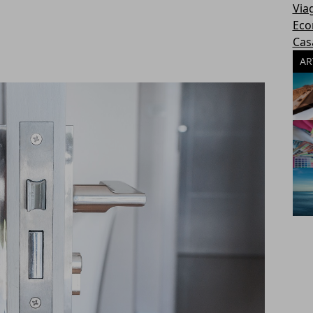
Via
Eco
Cas
AR