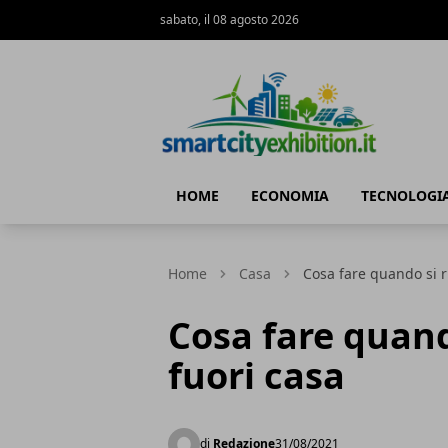
sabato, il 08 agosto 2026
SmartCityExhibition
HOME
ECONOMIA
TECNOLOGI
Home
Casa
Cosa fare quando si r
Cosa fare quand
fuori casa
di
Redazione
31/08/2021