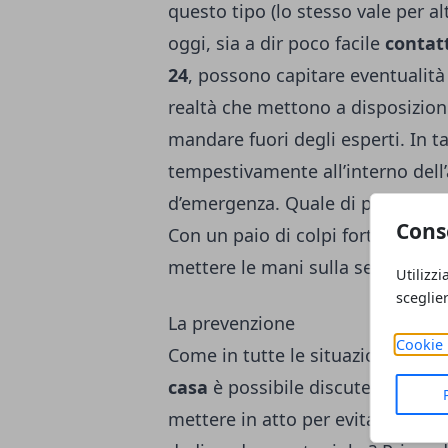
questo tipo
(lo stesso vale per a
oggi, sia a dir poco facile
contatt
24
, possono capitare eventualità 
realtà che mettono a disposizio
mandare fuori degli esperti. In ta
tempestivamente all’interno dell’
d’emergenza. Quale di preciso? Il 
Cons
Con un paio di colpi forti, nella m
mettere le mani sulla serratura.
Utilizzi
sceglie
La prevenzione
Cookie 
Come in tutte le situazioni, anch
casa
è possibile discutere di
pre
mettere in atto per evitare di tro