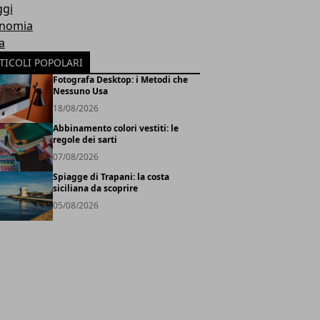
ggi
nomia
a
TICOLI POPOLARI
Fotografa Desktop: i Metodi che
Nessuno Usa
18/08/2026
Abbinamento colori vestiti: le
regole dei sarti
07/08/2026
Spiagge di Trapani: la costa
siciliana da scoprire
05/08/2026