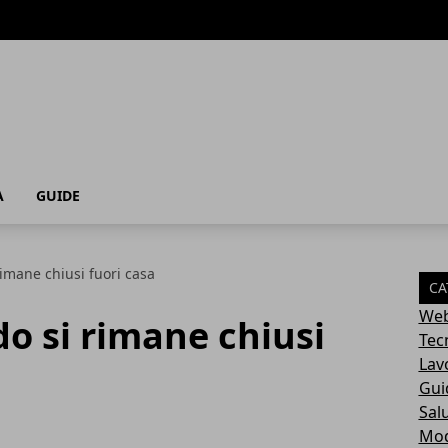
A
GUIDE
imane chiusi fuori casa
CA
Web
o si rimane chiusi
Tec
Lav
Gui
Sal
Mo