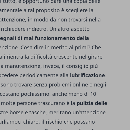
 tutto, è opportuno dare una copia delle
amentale a tal proposito è scegliere la
ttenzione, in modo da non trovarsi nella
 richiedere indietro. Un altro aspetto
segnali di mal funzionamento della
nzione. Cosa dire in merito ai primi? Che
li rientra la difficoltà crescente nel girare
la manutenzione, invece, il consiglio più
rocedere periodicamente alla
lubrificazione
.
possono trovare senza problemi online o negli
asa (costano pochissimo, anche meno di 10
 molte persone trascurano è la
pulizia delle
tre borse e tasche, meritano un’attenzione
arliamoci chiaro, il rischio che possano