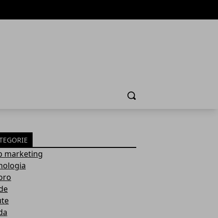
Cerca
TEGORIE
 marketing
nologia
oro
de
ute
da