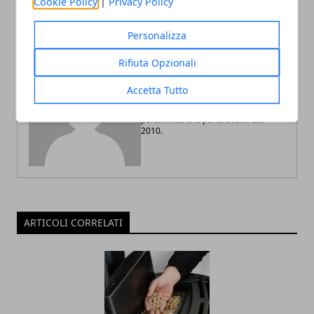
Cookie Policy
|
Privacy Policy
Personalizza
Redazione
Rifiuta Opzionali
Blogger di tecnologia, viaggi ed
economia. La mia passione per la
Accetta Tutto
scrittura mi ha permesso di
intraprendere l'attività di gestione
portali web che porto avanti dal
2010.
ARTICOLI CORRELATI