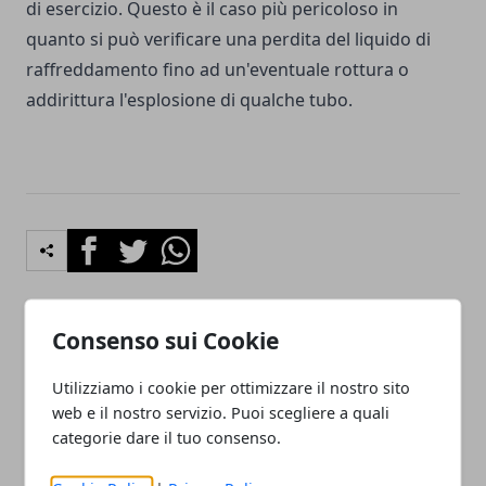
di esercizio. Questo è il caso più pericoloso in
quanto si può verificare una perdita del liquido di
raffreddamento fino ad un'eventuale rottura o
addirittura l'esplosione di qualche tubo.
Facebook
Twitter
Whatsapp
Consenso sui Cookie
Articolo Precedente
Articolo Successivo
Utilizziamo i cookie per ottimizzare il nostro sito
I modi di dire di
Come fare un business
Montalbano: le parole
plan per una nuova attività
web e il nostro servizio. Puoi scegliere a quali
inventate da Andrea
imprenditoriale
categorie dare il tuo consenso.
Camilleri