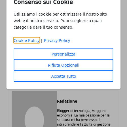
Consenso sui Cookie
Utilizziamo i cookie per ottimizzare il nostro sito
web e il nostro servizio. Puoi scegliere a quali
Facebook
Twitter
Whatsapp
categorie dare il tuo consenso.
Cookie Policy
|
Privacy Policy
Articolo Precedente
Articolo Successivo
Personalizza
Come parlare in pubblico:
Imballaggi per ortofrutta:
Rifiuta Opzionali
strategie e consigli da
un settore in continua
seguire
crescita
Accetta Tutto
Redazione
Blogger di tecnologia, viaggi ed
economia. La mia passione per la
scrittura mi ha permesso di
intraprendere l'attività di gestione