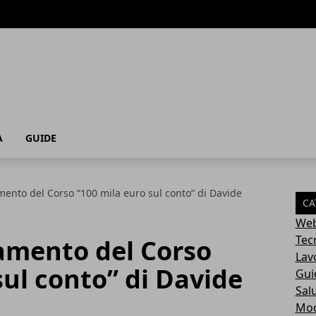
A
GUIDE
nto del Corso “100 mila euro sul conto” di Davide
CA
Web
Tec
mento del Corso
Lav
sul conto” di Davide
Gui
Sal
Mo