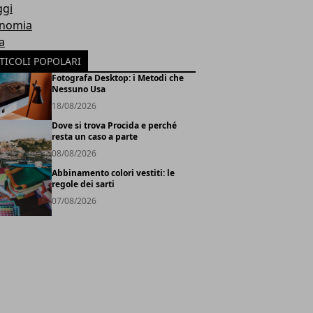
ggi
nomia
a
TICOLI POPOLARI
Fotografa Desktop: i Metodi che
Nessuno Usa
18/08/2026
Dove si trova Procida e perché
resta un caso a parte
08/08/2026
Abbinamento colori vestiti: le
regole dei sarti
07/08/2026