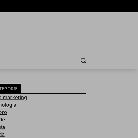
Cerca
TEGORIE
 marketing
nologia
oro
de
ute
da