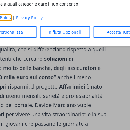
re a quali categorie dare il tuo consenso.
vide Marciano
, è sempre più felice di poter
Policy
|
Privacy Policy
e grazie alla sua esperienza.
ato in seguito alla raccolta dei feedback
Personalizza
Rifiuta Opzionali
Accetta Tut
ale. Con la loro preziosa collaborazione il
ualità, che si differenziano rispetto a quelli
utenti che cercano
soluzioni di
o molto delle banche, degli assicuratori e
0 mila euro sul conto”
anche i meno
pri risparmi. Il progetto
Affarimiei
è nato
di utenti mensili, serietà e professionalità
so del portale. Davide Marciano vuole
nti per vivere una vita straordinaria” e la sua
mi giovani che passano le giornate a