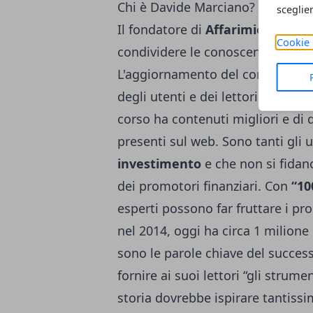
Chi è Davide Marciano?
sceglie
Il fondatore di
Affarimiei.biz
,
Da
Cookie 
condividere le conoscenze appres
L'aggiornamento del corso è arriv
degli utenti e dei lettori del port
corso ha contenuti migliori e di q
presenti sul web. Sono tanti gli 
investimento
e che non si fidan
dei promotori finanziari. Con
“10
esperti possono far fruttare i pro
nel 2014, oggi ha circa 1 milione 
sono le parole chiave del succes
fornire ai suoi lettori “gli strume
storia dovrebbe ispirare tantissi