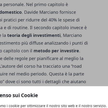
a personale. Nel primo capitolo è
 domestico
. Davide Marciano fornisce
i pratici per ridurre del 40% le spese di
 e di routine. Il secondo capitolo invece è
e la
teoria degli investimenti
, Marciano
estimento più diffuse analizzando i punti di
zo capitolo con il
metodo per investire
.
 delle regole per pianificare al meglio la
 L'autore del corso ha tracciato una “road
ire nel medio periodo. Questa è la parte
o” dove ci sono tutti i dettagli che aiutano
 i risparmi in maniera consapevole e
enso sui Cookie
amo i cookie per ottimizzare il nostro sito web e il nostro servizio.