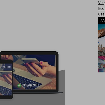
Via
Eco
Cas
AR