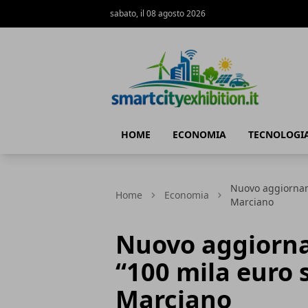
sabato, il 08 agosto 2026
SmartCityExhibition
HOME
ECONOMIA
TECNOLOGI
Nuovo aggiorname
Home
Economia
Marciano
Nuovo aggiorna
“100 mila euro 
Marciano