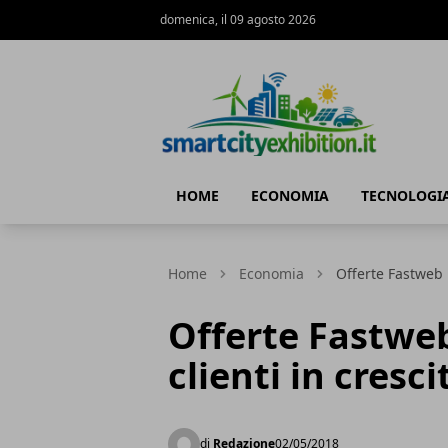
domenica, il 09 agosto 2026
SmartCityExhibition
HOME
ECONOMIA
TECNOLOGI
Home
Economia
Offerte Fastweb 
Offerte Fastwe
clienti in cresc
di
Redazione
02/05/2018