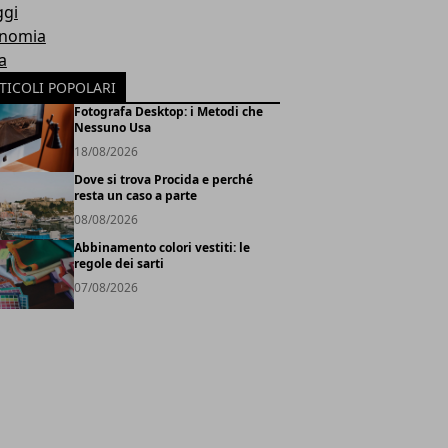
ggi
nomia
a
TICOLI POPOLARI
Fotografa Desktop: i Metodi che
Nessuno Usa
18/08/2026
Dove si trova Procida e perché
resta un caso a parte
08/08/2026
Abbinamento colori vestiti: le
regole dei sarti
07/08/2026