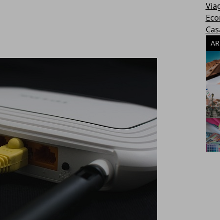
Via
Eco
Cas
AR