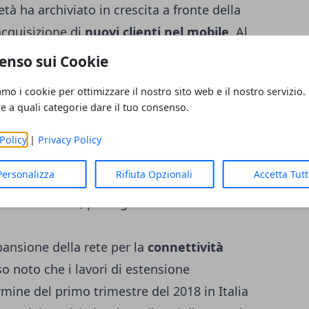
età ha archiviato in crescita a fronte della
acquisizione di
nuovi clienti nel mobile
. Al
eb conta 1,18 milioni di
schede SIM
attive
enso sui Cookie
e 763 mila Sim attive nello stesso trimestre
amo i cookie per ottimizzare il nostro sito web e il nostro servizio.
so di acquisizione di nuovi clienti è molto
re a quali categorie dare il tuo consenso.
e attualmente Fastweb in Italia è
Policy
|
Privacy Policy
 telefonia mobile cresce di più rispetto ai
Personalizza
Rifiuta Opzionali
Accetta Tut
dband Fastweb, proseguono i lavori di
pansione della rete per la
connettività
o noto che i lavori di estensione
rmine del primo trimestre del 2018 in Italia