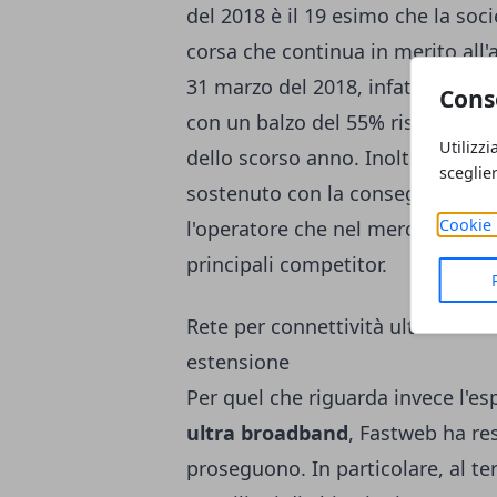
del 2018 è il 19 esimo che la soci
corsa che continua in merito all'
31 marzo del 2018, infatti, Fastw
Cons
con un balzo del 55% rispetto all
Utilizzi
dello scorso anno. Inoltre, il tas
sceglie
sostenuto con la conseguenza ch
Cookie 
l'operatore che nel mercato della
principali competitor.
Rete per connettività ultra broa
estensione
Per quel che riguarda invece l'es
ultra broadband
, Fastweb ha res
proseguono. In particolare, al te