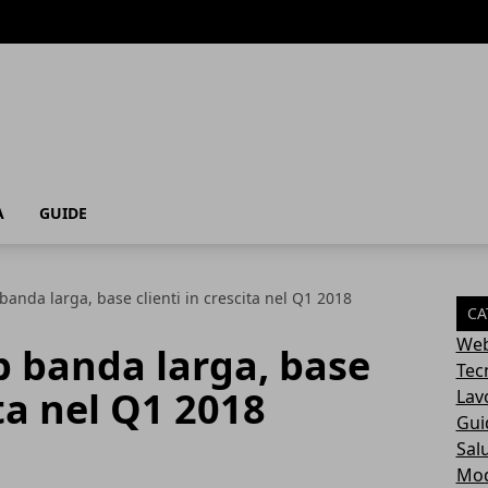
A
GUIDE
banda larga, base clienti in crescita nel Q1 2018
CA
Web
b banda larga, base
Tec
ita nel Q1 2018
Lav
Gui
Sal
Mo