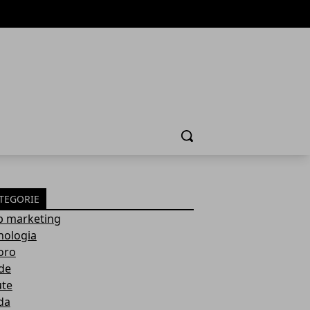
Cerca
TEGORIE
 marketing
nologia
oro
de
ute
da