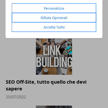
Personalizza
Italiani e sigarette elettroniche: qual è
Rifiuta Opzionali
lo stato d’arte?
Accetta Tutto
01/03/2024
SEO Off-Site, tutto quello che devi
sapere
25/07/2022