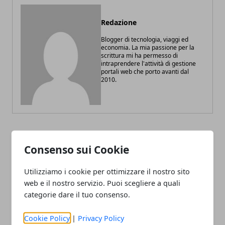
Redazione
Blogger di tecnologia, viaggi ed
economia. La mia passione per la
scrittura mi ha permesso di
intraprendere l'attività di gestione
portali web che porto avanti dal
2010.
ARTICOLI CORRELATI
Consenso sui Cookie
Utilizziamo i cookie per ottimizzare il nostro sito
web e il nostro servizio. Puoi scegliere a quali
categorie dare il tuo consenso.
Cookie Policy
|
Privacy Policy