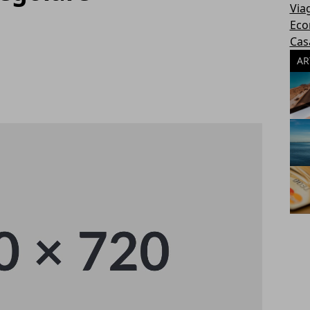
Via
Eco
Cas
AR