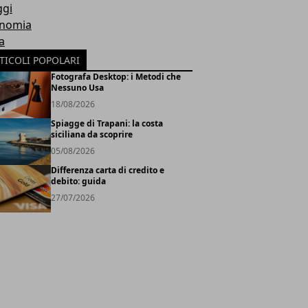
ggi
nomia
a
TICOLI POPOLARI
Fotografa Desktop: i Metodi che
Nessuno Usa
18/08/2026
Spiagge di Trapani: la costa
siciliana da scoprire
05/08/2026
Differenza carta di credito e
debito: guida
27/07/2026