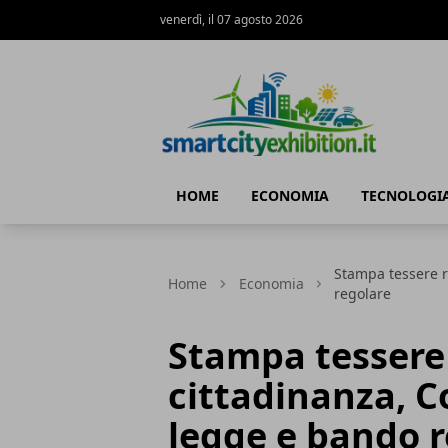
venerdì, il 07 agosto 2026
SmartCityExhibition
HOME
ECONOMIA
TECNOLOGI
Stampa tessere r
Home
Economia
regolare
Stampa tessere 
cittadinanza, 
legge e bando 