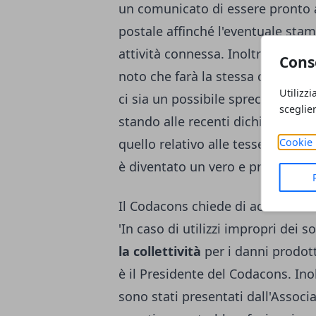
un comunicato di essere pronto a
postale affinché l'eventuale st
attività connessa. Inoltre, dopo e
Cons
noto che farà la stessa cosa anche
Utilizzi
ci sia un possibile spreco di
sold
sceglie
stando alle recenti dichiarazioni
Cookie 
quello relativo alle tessere per il
è diventato un vero e proprio gia
Il Codacons chiede di accertare ev
'In caso di utilizzi impropri dei 
la collettività
per i danni prodott
è il Presidente del Codacons. Ino
sono stati presentati dall'Associ