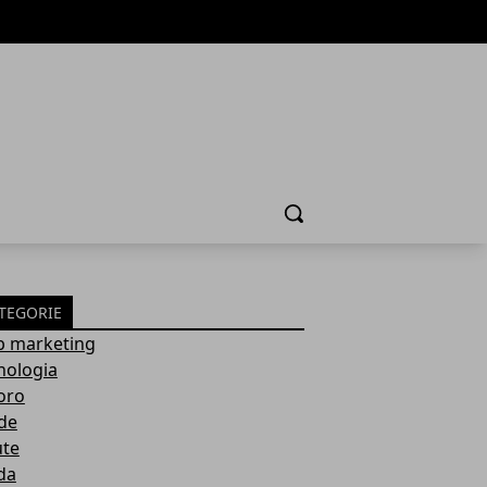
Cerca
TEGORIE
 marketing
nologia
oro
de
ute
da