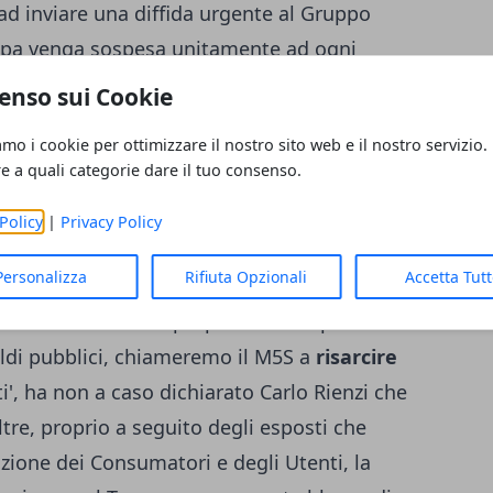
d inviare una diffida urgente al Gruppo
ampa venga sospesa unitamente ad ogni
ssersi rivolto all'Anac, il Codacons ha reso
enso sui Cookie
 con la Corte dei Conti al fine di rilevare se
amo i cookie per ottimizzare il nostro sito web e il nostro servizio.
i pubblici
. Secondo l'Associazione, infatti,
re a quali categorie dare il tuo consenso.
 da parte di alcuni esponenti dell'M5S,
Policy
|
Privacy Policy
 reddito di cittadinanza, ed alla loro stampa,
llo.
Personalizza
Rifiuta Opzionali
Accetta Tut
entuali 'utilizzi impropri dei soldi pubblici'
soldi pubblici, chiameremo il M5S a
risarcire
i', ha non a caso dichiarato Carlo Rienzi che
ltre, proprio a seguito degli esposti che
azione dei Consumatori e degli Utenti, la