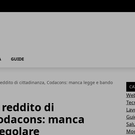
A
GUIDE
eddito di cittadinanza, Codacons: manca legge e bando
CA
Web
Tec
reddito di
Lav
Codacons: manca
Gui
Sal
regolare
Mo