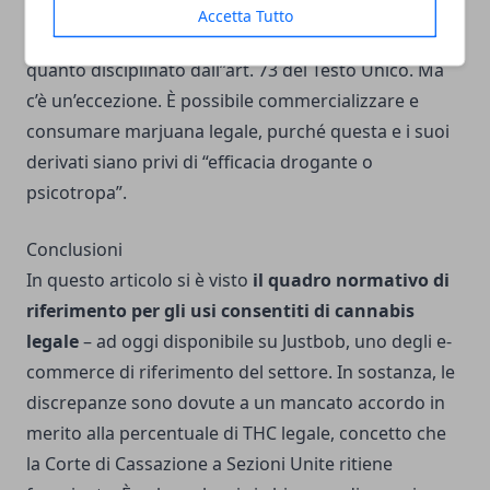
concentrazione di THC
è rivolta esclusivamente ai
Accetta Tutto
coltivatori e non ai commercianti, che violerebbero
quanto disciplinato dall’’art. 73 del Testo Unico. Ma
c’è un’eccezione. È possibile commercializzare e
consumare marjuana legale, purché questa e i suoi
derivati siano privi di “efficacia drogante o
psicotropa”.
Conclusioni
In questo articolo si è visto
il quadro normativo di
riferimento per gli usi consentiti di cannabis
legale
– ad oggi disponibile su Justbob, uno degli e-
commerce di riferimento del settore. In sostanza, le
discrepanze sono dovute a un mancato accordo in
merito alla percentuale di THC legale, concetto che
la Corte di Cassazione a Sezioni Unite ritiene