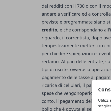
dei redditi con il 730 o con il m
andare a verificare ed a controll
previste e programmate siano stat
credito
, e che corrispondano all'
riguardo, il correntista, dopo ave
tempestivamente mettersi in com
per chiedere spiegazioni e, even
reclamo. Al pari delle entrate, s
tipi di uscite, ovverosia operazi
pagamento delle tasse al pagamen
ricarica di cellulari, il pagamen
Cons
spese che vengonoperiodicamente
Utilizzi
conto, il pagamento del canone Ra
sceglie
bollo che è dovuta ai sensi di leg