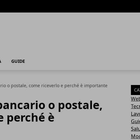
A
GUIDE
rio o postale, come riceverlo e perché è importante
CA
Web
bancario o postale,
Tec
e perché è
Lav
Gui
Sal
Mo