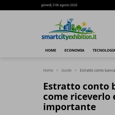
giovedì, il 06 agosto 2026
SmartCityExhibition
HOME
ECONOMIA
TECNOLOGI
Home
Guide
Estratto conto banca
Estratto conto 
come riceverlo 
importante