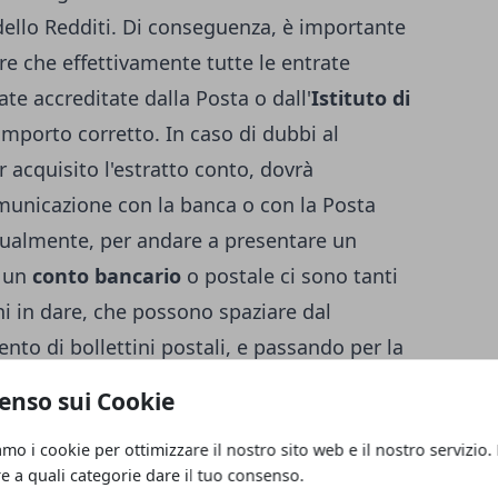
odello Redditi. Di conseguenza, è importante
are che effettivamente tutte le entrate
e accreditate dalla Posta o dall'
Istituto di
importo corretto. In caso di dubbi al
r acquisito l'estratto conto, dovrà
unicazione con la banca o con la Posta
tualmente, per andare a presentare un
u un
conto bancario
o postale ci sono tanti
oni in dare, che possono spaziare dal
to di bollettini postali, e passando per la
to di multe e abbonamenti Tv, ma anche le
enso sui Cookie
 prelevate dalla banca per la tenuta del
amo i cookie per ottimizzare il nostro sito web e il nostro servizio.
i e l'addebito, se previsto, dell'imposta di
re a quali categorie dare il tuo consenso.
ge.