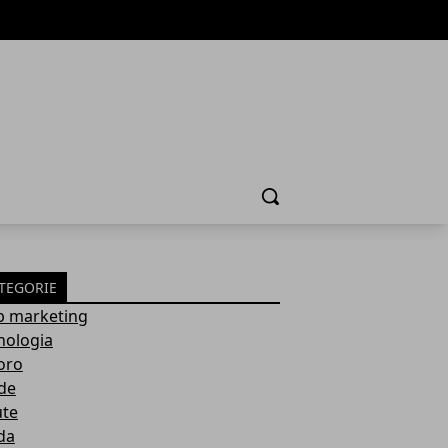
Cerca
TEGORIE
 marketing
nologia
oro
de
ute
da