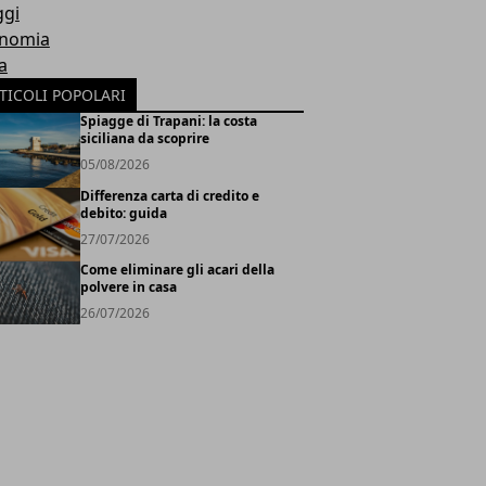
ggi
nomia
a
TICOLI POPOLARI
Spiagge di Trapani: la costa
siciliana da scoprire
05/08/2026
Differenza carta di credito e
debito: guida
27/07/2026
Come eliminare gli acari della
polvere in casa
26/07/2026