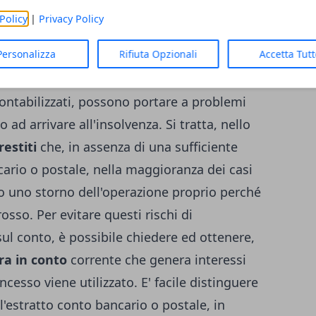
Policy
|
Privacy Policy
 o postale, attenzione a non andare in
Personalizza
Rifiuta Opzionali
Accetta Tut
pagamento, ci sono alcuni addebiti che sono
ontabilizzati, possono portare a problemi
 ad arrivare all'insolvenza. Si tratta, nello
estiti
che, in assenza di una sufficiente
cario o postale, nella maggioranza dei casi
o uno storno dell'operazione proprio perché
rosso. Per evitare questi rischi di
ul conto, è possibile chiedere ed ottenere,
ra in conto
corrente che genera interessi
cesso viene utilizzato. E' facile distinguere
ll'estratto conto bancario o postale, in