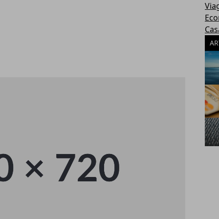
Via
Eco
Cas
AR