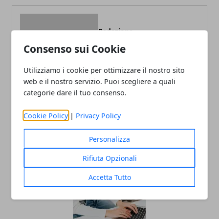
Redazione
Consenso sui Cookie
Blogger di tecnologia, viaggi ed
economia. La mia passione per la
scrittura mi ha permesso di
Utilizziamo i cookie per ottimizzare il nostro sito
intraprendere l'attività di gestione
portali web che porto avanti dal
web e il nostro servizio. Puoi scegliere a quali
2010.
categorie dare il tuo consenso.
Cookie Policy
|
Privacy Policy
Personalizza
ARTICOLI CORRELATI
Rifiuta Opzionali
Accetta Tutto