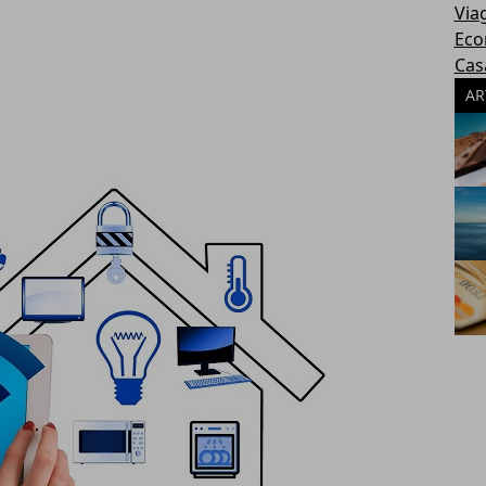
Via
Eco
Cas
AR