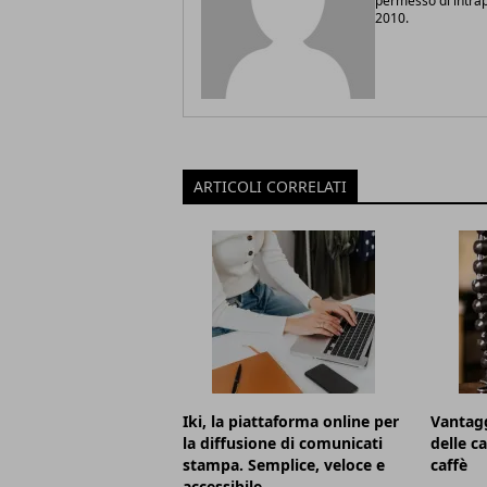
permesso di intrapr
2010.
ARTICOLI CORRELATI
Iki, la piattaforma online per
Vantagg
la diffusione di comunicati
delle c
stampa. Semplice, veloce e
caffè
accessibile.