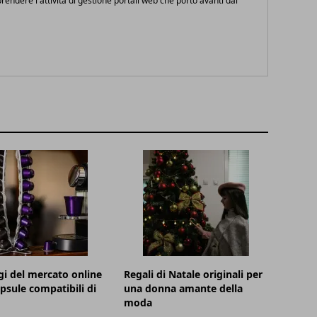
endere l'attività di gestione portali web che porto avanti dal
i del mercato online
Regali di Natale originali per
apsule compatibili di
una donna amante della
moda