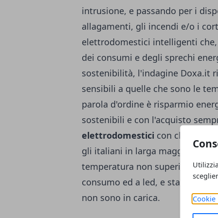
intrusione, e passando per i disp
allagamenti, gli incendi e/o i cort
elettrodomestici intelligenti che,
dei consumi e degli sprechi ener
sostenibilità, l'indagine Doxa.it 
sensibili a quelle che sono le t
parola d'ordine è risparmio ene
sostenibili e con l'acquisto semp
elettrodomestici
con classe ene
Cons
gli italiani in larga maggioranza
Utilizzi
temperatura non superiore ai 20
sceglie
consumo ed a led, e staccano con d
non sono in carica.
Cookie 