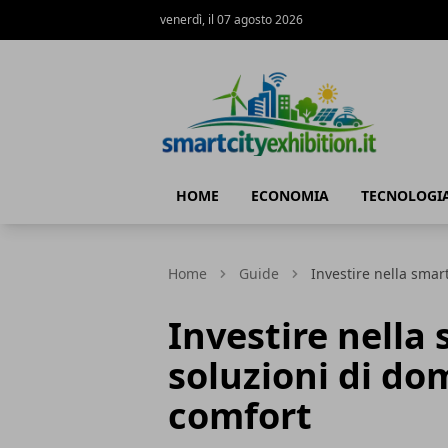
venerdì, il 07 agosto 2026
SmartCityExhibition
HOME
ECONOMIA
TECNOLOGI
Home
Guide
Investire nella smar
Investire nella
soluzioni di do
comfort