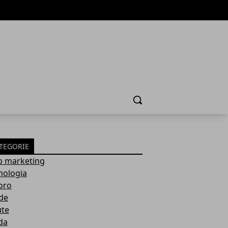
Cerca
TEGORIE
 marketing
nologia
oro
de
ute
da