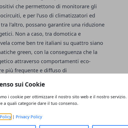
ositivi che permettono di monitorare gli
ocircuiti, e per l'uso di climatizzatori ed
 tra l'altro, possano garantire una riduzione
getici. Non a caso, tra domotica e
rivela come ben tre italiani su quattro siano
ematiche green, con la conseguenza che la
rgetico attraverso comportamenti eco-
re più frequente e diffuso di
rgetica elevata. Nel
risparmiare energia
,
enso sui Cookie
 tengono d'inverno la casa ad una
amo i cookie per ottimizzare il nostro sito web e il nostro servizio.
 gradi centigradi, usano lampadine a basso
re a quali categorie dare il tuo consenso.
iligenza le spine di tutti i dispositivi che
Policy
|
Privacy Policy