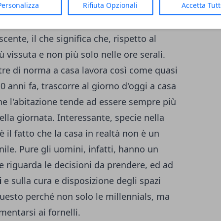
Personalizza
Rifiuta Opzionali
Accetta Tut
ne casa in forte crescita
nni, la
Doxa
ha rilevato che l'attaccamento
scente, il che significa che, rispetto al
 vissuta e non più solo nelle ore serali.
 tre di norma a casa lavora così come quasi
10 anni fa, trascorre al giorno d'oggi a casa
e l'abitazione tende ad essere sempre più
ella giornata. Interessante, specie nella
 è il fatto che la casa in realtà non è un
le. Pure gli uomini, infatti, hanno un
e riguarda le decisioni da prendere, ed ad
i
e sulla cura e disposizione degli spazi
questo perché non solo le millennials, ma
entarsi ai fornelli.