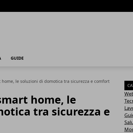
A
GUIDE
t home, le soluzioni di domotica tra sicurezza e comfort
CA
Web
 smart home, le
Tec
motica tra sicurezza e
Lav
Gui
Sal
Mo