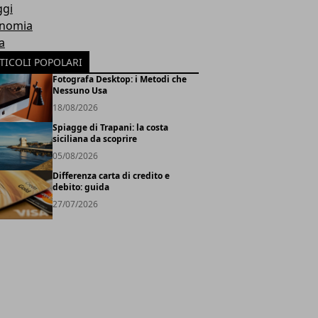
ggi
nomia
a
TICOLI POPOLARI
Fotografa Desktop: i Metodi che
Nessuno Usa
18/08/2026
Spiagge di Trapani: la costa
siciliana da scoprire
05/08/2026
Differenza carta di credito e
debito: guida
27/07/2026