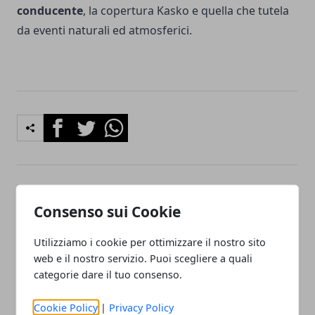
conducente
, la copertura Kasko e quella che tutela
da eventi naturali ed atmosferici.
Facebook
Twitter
Whatsapp
Articolo Precedente
Articolo Successivo
Consenso sui Cookie
Trading online
Password Twitter è da
criptovalute, Bitcoin
cambiare, richiesta del
Utilizziamo i cookie per ottimizzare il nostro sito
prepara assalto ai 10 mila
social per eccesso di
web e il nostro servizio. Puoi scegliere a quali
dollari
prudenza
categorie dare il tuo consenso.
Cookie Policy
|
Privacy Policy