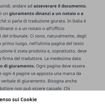
 quindi, andare ad
asseverare il documento.
di un
giuramento dinanzi a un notaio o a
hé si parla di traduzione giurata. In Italia è
nanzi o a un notaio o all’Ufficio
i del tribunale. Ci sono, naturalmente, degli
In primo luogo, nell'ultima pagina del testo
duzione è stata prodotta e, soprattutto, deve
la firma del traduttore. La medesima data
o di giuramento.
Ogni pagina deve essere
 e ogni 4 pagine va apposta una marca da
il verbale di giuramento. Bisogna anche
aduttore non può essere casuale. Chi
a
deve necessariamente essere iscritto al
enso sui Cookie
a Camera di Commercio di proprio