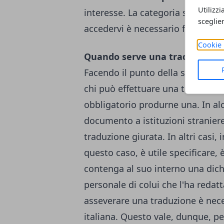
Utilizzi
interesse. La categoria specifica
sceglie
accedervi è necessario fare un e
Cookie 
Quando serve una traduzione 
Facendo il punto della situazione,
chi può effettuare una traduzione
obbligatorio produrne una. In al
documento a istituzioni stranie
traduzione giurata. In altri casi,
questo caso, è utile specificare,
contenga al suo interno una dic
personale di colui che l'ha redat
asseverare una traduzione è nec
italiana. Questo vale, dunque, pe