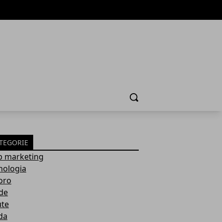
Cerca
TEGORIE
 marketing
nologia
oro
de
ute
da