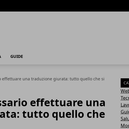
A
GUIDE
effettuare una traduzione giurata: tutto quello che si
CA
Web
Tec
sario effettuare una
Lav
ata: tutto quello che
Gui
Sal
Mo