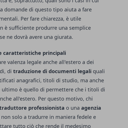
atta e, soprattutto, quali sono i casi in cui
a domande di questo tipo aiuta a fare
entali. Per fare chiarezza, è utile
on è sufficiente produrre una semplice
 se ne dovrà avere una giurata.
 caratteristiche principali
re valenza legale anche all'estero a dei
di, di
traduzione di documenti legali
quali
ficati anagrafici, titoli di studio, ma anche
ne ultimo è quello di permettere che i titoli di
nche all'estero. Per questo motivo, chi
traduttore professionista
o una
agenzia
 non solo a tradurre in maniera fedele e
ettare tutto ciò che rende il medesimo