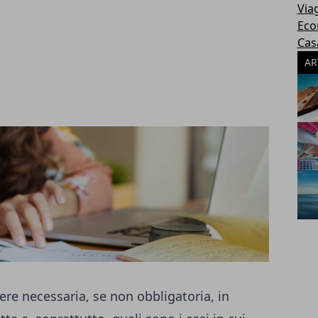
Via
Eco
Cas
AR
ere necessaria, se non obbligatoria, in