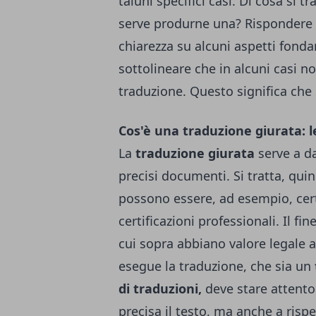
taluni specifici casi. Di cosa si tr
serve produrne una? Rispondere 
chiarezza su alcuni aspetti fondam
sottolineare che in alcuni casi n
traduzione. Questo significa che
Cos'è una traduzione giurata: le
La
traduzione giurata
serve a da
precisi documenti. Si tratta, quin
possono essere, ad esempio, certi
certificazioni professionali. Il fi
cui sopra abbiano valore legale a
esegue la traduzione, che sia un
di traduzioni,
deve stare attento
precisa il testo, ma anche a risp