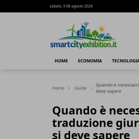
sabato, il 08 agosto 2026
SmartCityExhibition
HOME
ECONOMIA
TECNOLOGI
Quando è necessario 
Home
Guide
deve sapere
Quando è neces
traduzione giur
si deve sapere