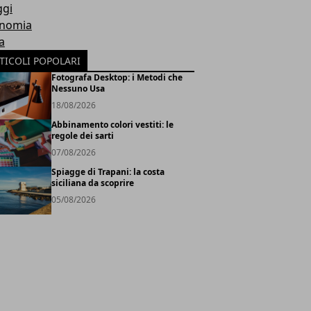
ggi
nomia
a
TICOLI POPOLARI
Fotografa Desktop: i Metodi che
Nessuno Usa
18/08/2026
Abbinamento colori vestiti: le
regole dei sarti
07/08/2026
Spiagge di Trapani: la costa
siciliana da scoprire
05/08/2026