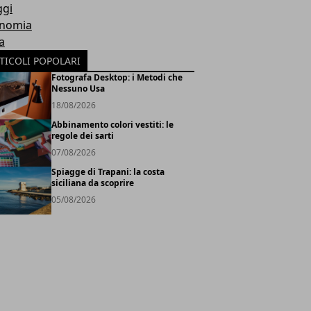
ggi
nomia
a
TICOLI POPOLARI
Fotografa Desktop: i Metodi che
Nessuno Usa
18/08/2026
Abbinamento colori vestiti: le
regole dei sarti
07/08/2026
Spiagge di Trapani: la costa
siciliana da scoprire
05/08/2026