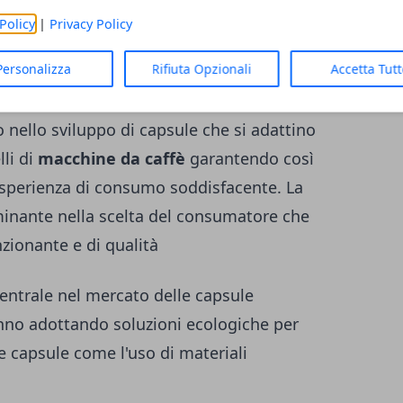
affè
Policy
|
Privacy Policy
Personalizza
Rifiuta Opzionali
Accetta Tut
esso delle
capsule compatibili nel mercato
diverse macchine da caffè. Le aziende
 nello sviluppo di capsule che si adattino
li di
macchine da caffè
garantendo così
sperienza di consumo soddisfacente. La
minante nella scelta del consumatore che
zionante e di qualità
centrale nel mercato delle capsule
anno adottando soluzioni ecologiche per
e capsule come l'uso di materiali