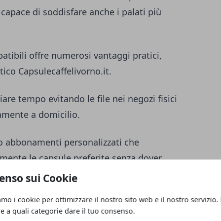
capace di soddisfare anche i palati più
atibili offre numerosi vantaggi pratici,
stico
Capsulecaffelivorno.it
.
are tempo evitando le file nei negozi fisici
amente a domicilio.
no abbonamenti personalizzati che
mente le capsule preferite senza dover
rdine. Questa soluzione è particolarmente
enso sui Cookie
 regolarmente e desidera un servizio
amo i cookie per ottimizzare il nostro sito web e il nostro servizio.
re a quali categorie dare il tuo consenso.