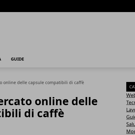
A
GUIDE
 online delle capsule compatibili di caffè
CA
Web
rcato online delle
Tec
bili di caffè
Lav
Gui
Sal
Mo