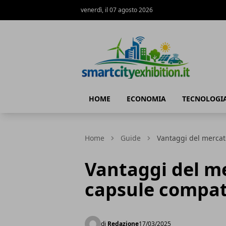
venerdì, il 07 agosto 2026
SmartCityExhibition
HOME
ECONOMIA
TECNOLOGI
Home
Guide
Vantaggi del mercato
Vantaggi del me
capsule compati
di
Redazione
17/03/2025