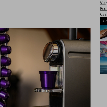
Via
Eco
Cas
AR