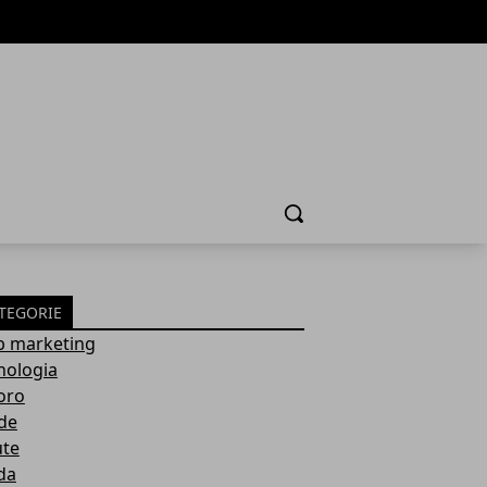
Cerca
TEGORIE
 marketing
nologia
oro
de
ute
da