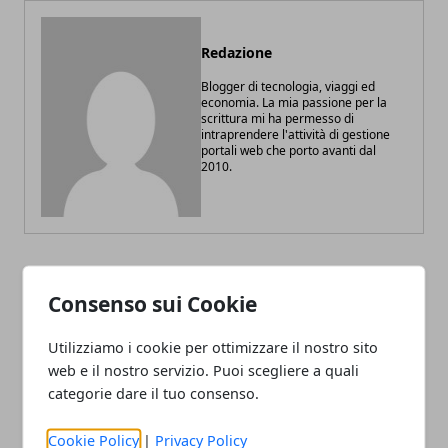
Redazione
Blogger di tecnologia, viaggi ed
economia. La mia passione per la
scrittura mi ha permesso di
intraprendere l'attività di gestione
portali web che porto avanti dal
2010.
ARTICOLI CORRELATI
Consenso sui Cookie
Utilizziamo i cookie per ottimizzare il nostro sito
web e il nostro servizio. Puoi scegliere a quali
categorie dare il tuo consenso.
Cookie Policy
|
Privacy Policy