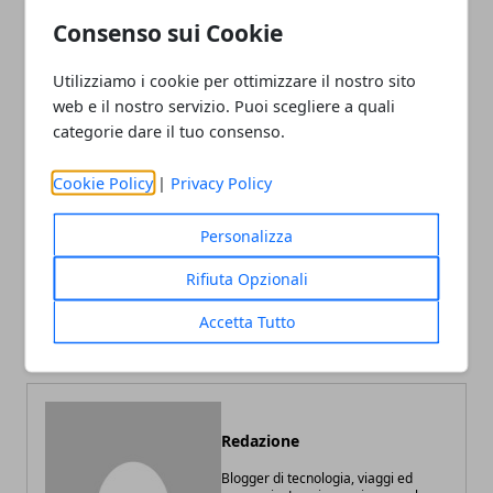
Consenso sui Cookie
Utilizziamo i cookie per ottimizzare il nostro sito
web e il nostro servizio. Puoi scegliere a quali
Facebook
Twitter
Whatsapp
categorie dare il tuo consenso.
Cookie Policy
|
Privacy Policy
Articolo Precedente
Articolo Successivo
Personalizza
Dove vendere Diamanti a
Quanto si spende per i
Rifiuta Opzionali
Roma: come comprendere
regali di Natale online?
la purezza del proprio
Accetta Tutto
prezioso
Redazione
Blogger di tecnologia, viaggi ed