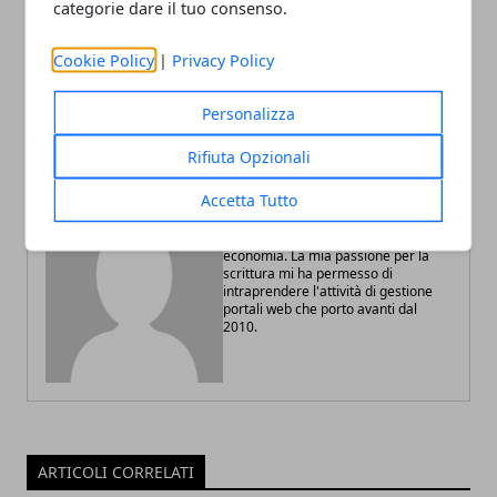
categorie dare il tuo consenso.
Articolo Precedente
Articolo Successivo
Energia eolica 2021: dal
Vitamina A per la pelle: a
Cookie Policy
|
Privacy Policy
micro eolico all'energia
cosa serve e benefici
creata dal traffico stradale
Personalizza
Rifiuta Opzionali
Accetta Tutto
Redazione
Blogger di tecnologia, viaggi ed
economia. La mia passione per la
scrittura mi ha permesso di
intraprendere l'attività di gestione
portali web che porto avanti dal
2010.
ARTICOLI CORRELATI