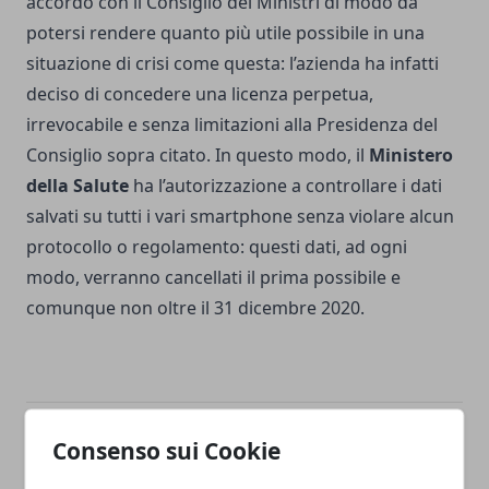
accordo con il Consiglio dei Ministri di modo da
potersi rendere quanto più utile possibile in una
situazione di crisi come questa: l’azienda ha infatti
deciso di concedere una licenza perpetua,
irrevocabile e senza limitazioni alla Presidenza del
Consiglio sopra citato. In questo modo, il
Ministero
della Salute
ha l’autorizzazione a controllare i dati
salvati su tutti i vari smartphone senza violare alcun
protocollo o regolamento: questi dati, ad ogni
modo, verranno cancellati il prima possibile e
comunque non oltre il 31 dicembre 2020.
Consenso sui Cookie
Facebook
Twitter
Whatsapp