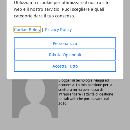
Utilizziamo i cookie per ottimizzare il nostro sito
web e il nostro servizio. Puoi scegliere a quali
categorie dare il tuo consenso.
Articolo Precedente
Articolo Successivo
I migliori tools che un seo
Luce blu: quali sono i rischi
Cookie Policy
|
Privacy Policy
professionista dovrebbe
e come proteggersi
conoscere ed utilizzare
Personalizza
Rifiuta Opzionali
Accetta Tutto
Redazione
Blogger di tecnologia, viaggi ed
economia. La mia passione per la
scrittura mi ha permesso di
intraprendere l'attività di gestione
portali web che porto avanti dal
2010.