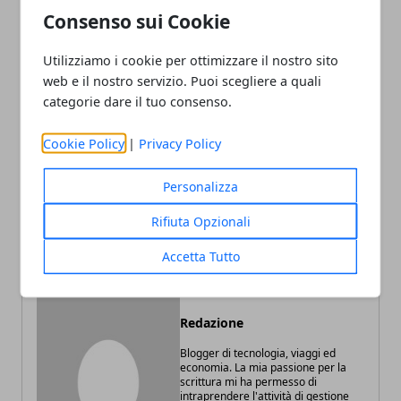
Consenso sui Cookie
Utilizziamo i cookie per ottimizzare il nostro sito
Facebook
Twitter
Whatsapp
web e il nostro servizio. Puoi scegliere a quali
categorie dare il tuo consenso.
Cookie Policy
|
Privacy Policy
Articolo Precedente
Articolo Successivo
Personalizza
Come montare una tenda
Presse a secco: che cosa
da campeggio?
sono e come
Rifiuta Opzionali
personalizzarle?
Accetta Tutto
Redazione
Blogger di tecnologia, viaggi ed
economia. La mia passione per la
scrittura mi ha permesso di
intraprendere l'attività di gestione