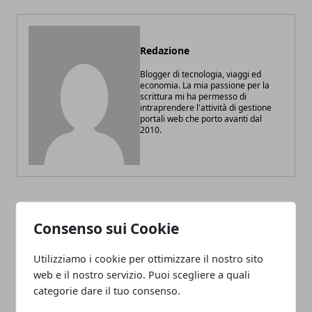
Redazione
Blogger di tecnologia, viaggi ed
economia. La mia passione per la
scrittura mi ha permesso di
intraprendere l'attività di gestione
portali web che porto avanti dal
2010.
ARTICOLI CORRELATI
Consenso sui Cookie
Utilizziamo i cookie per ottimizzare il nostro sito
web e il nostro servizio. Puoi scegliere a quali
categorie dare il tuo consenso.