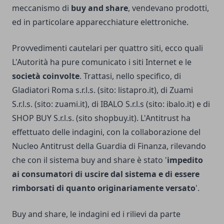
meccanismo di
buy and share
, vendevano prodotti,
ed in particolare apparecchiature elettroniche.
Provvedimenti cautelari per quattro siti, ecco quali
L'Autorità ha pure comunicato i siti Internet e le
società coinvolte
. Trattasi, nello specifico, di
Gladiatori Roma s.r.l.s. (sito: listapro.it), di Zuami
S.r.l.s. (sito: zuami.it), di IBALO S.r.l.s (sito: ibalo.it) e di
SHOP BUY S.r.l.s. (sito shopbuy.it). L'Antitrust ha
effettuato delle indagini, con la collaborazione del
Nucleo Antitrust della Guardia di Finanza, rilevando
che con il sistema buy and share è stato '
impedito
ai consumatori di uscire dal sistema e di essere
rimborsati di quanto originariamente versato
'.
Buy and share, le indagini ed i rilievi da parte