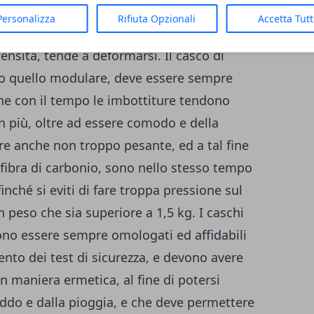
tre quella interna, in caso di incidente,
Personalizza
Rifiuta Opzionali
Accetta Tut
anto, grazie al fatto che è realizzata in
ensità, tende a deformarsi. Il casco di
io quello modulare, deve essere sempre
he con il tempo le imbottiture tendono
n più, oltre ad essere comodo e della
re anche non troppo pesante, ed a tal fine
n fibra di carbonio, sono nello stesso tempo
finché si eviti di fare troppa pressione sul
 peso che sia superiore a 1,5 kg. I caschi
ono essere sempre omologati ed affidabili
nto dei test di sicurezza, e devono avere
in maniera ermetica, al fine di potersi
eddo e dalla pioggia, e che deve permettere