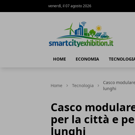
venerdì, il 07 agosto 2026
SmartCityExhibition
HOME
ECONOMIA
TECNOLOGI
Casco modulare, 
Home
Tecnologia
lunghi
Casco modulare,
per la città e p
lunghi