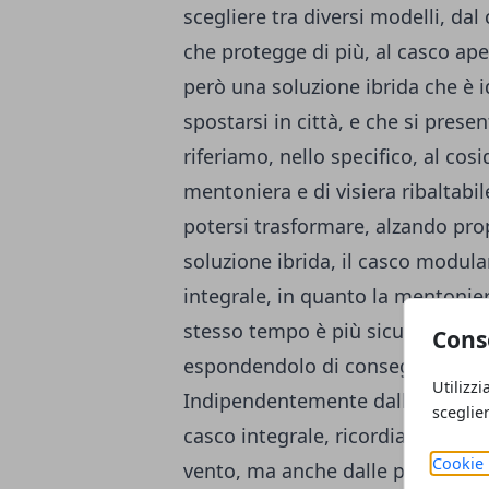
scegliere tra diversi modelli, da
che protegge di più, al casco aper
però una soluzione ibrida che è i
spostarsi in città, e che si pres
riferiamo, nello specifico, al cos
mentoniera e di visiera ribaltabil
potersi trasformare, alzando pro
soluzione ibrida, il casco modula
integrale, in quanto la mentonier
stesso tempo è più sicuro del casc
Cons
espondendolo di conseguenza a t
Utilizzi
Indipendentemente dalla scelta d
sceglie
casco integrale, ricordiamo che al
Cookie 
vento, ma anche dalle polveri e da