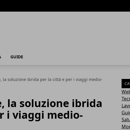
A
GUIDE
la soluzione ibrida per la città e per i viaggi medio-
CA
Web
Tec
 la soluzione ibrida
Lav
er i viaggi medio-
Gui
Sal
Mo