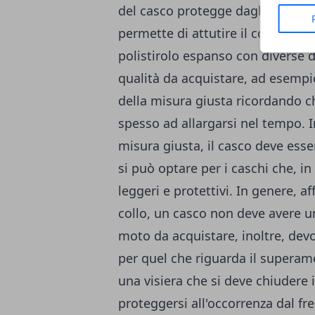
del casco protegge dagli urti men
permette di attutire il colpo in qu
polistirolo espanso con diverse d
qualità da acquistare, ad esemp
della misura giusta ricordando c
spesso ad allargarsi nel tempo. I
misura giusta, il casco deve esse
si può optare per i caschi che, i
leggeri e protettivi. In genere, af
collo, un casco non deve avere un
moto da acquistare, inoltre, dev
per quel che riguarda il superame
una visiera che si deve chiudere 
proteggersi all'occorrenza dal fr