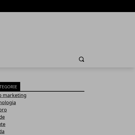
Cerca
TEGORIE
 marketing
nologia
oro
de
ute
da