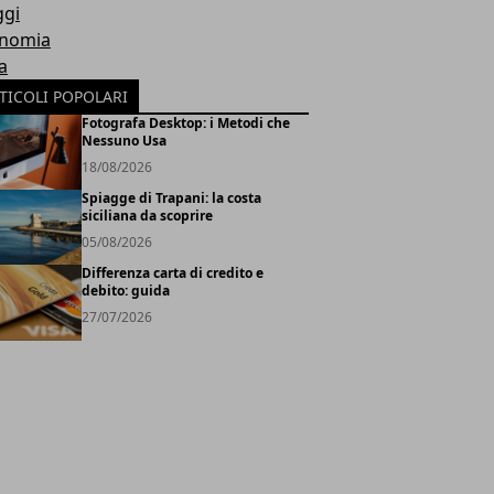
ggi
nomia
a
TICOLI POPOLARI
Fotografa Desktop: i Metodi che
Nessuno Usa
18/08/2026
Spiagge di Trapani: la costa
siciliana da scoprire
05/08/2026
Differenza carta di credito e
debito: guida
27/07/2026