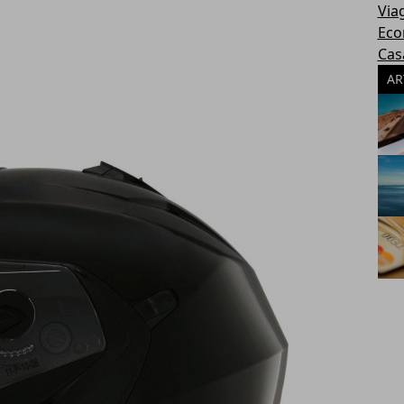
Via
Eco
Cas
AR