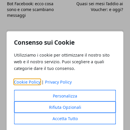
Bot Facebook: ecco cosa
Quasi sei mesi l’addio ai
sono e come scambiano
Voucher: e oggi?
messaggi
Consenso sui Cookie
Redazione
Utilizziamo i cookie per ottimizzare il nostro sito
Blogger di tecnologia, viaggi ed
economia. La mia passione per la
web e il nostro servizio. Puoi scegliere a quali
scrittura mi ha permesso di
categorie dare il tuo consenso.
intraprendere l'attività di gestione
portali web che porto avanti dal
2010.
Cookie Policy
|
Privacy Policy
Personalizza
Rifiuta Opzionali
ARTICOLI CORRELATI
Accetta Tutto