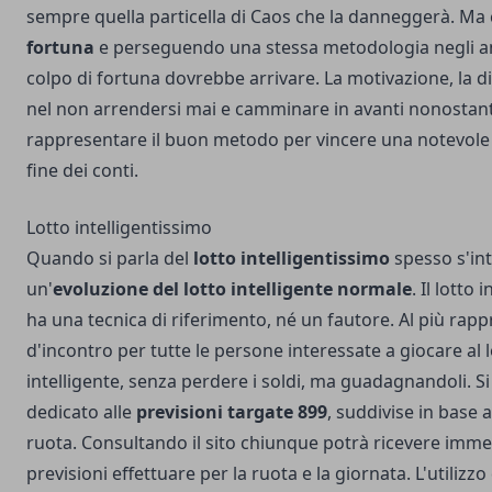
sempre quella particella di Caos che la danneggerà. Ma 
fortuna
e perseguendo una stessa metodologia negli an
colpo di fortuna dovrebbe arrivare. La motivazione, la dis
nel non arrendersi mai e camminare in avanti nonostan
rappresentare il buon metodo per vincere una notevole qu
fine dei conti.
Lotto intelligentissimo
Quando si parla del
lotto intelligentissimo
spesso s'in
un'
evoluzione del lotto intelligente normale
. Il lotto
ha una tecnica di riferimento, né un fautore. Al più rap
d'incontro per tutte le persone interessate a giocare al 
intelligente, senza perdere i soldi, ma guadagnandoli. Si 
dedicato alle
previsioni targate 899
, suddivise in base a
ruota. Consultando il sito chiunque potrà ricevere imm
previsioni effettuare per la ruota e la giornata. L'utilizzo