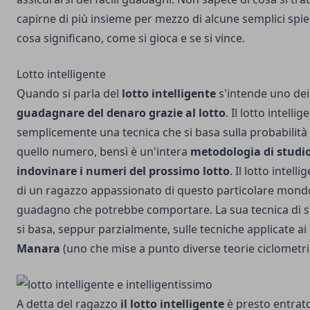
capirne di più insieme per mezzo di alcune semplici spi
cosa significano, come si gioca e se si vince.
Lotto intelligente
Quando si parla del
lotto intelligente
s'intende uno dei
guadagnare del denaro grazie al lotto
. Il lotto intelli
semplicemente una tecnica che si basa sulla probabilità
quello numero, bensì è un'intera
metodologia di studi
indovinare i numeri del prossimo lotto
. Il lotto intel
di un ragazzo appassionato di questo particolare mond
guadagno che potrebbe comportare. La sua tecnica di st
si basa, seppur parzialmente, sulle tecniche applicate ai
Manara
(uno che mise a punto diverse teorie ciclometri
A detta del ragazzo
il lotto intelligente
è presto entrato