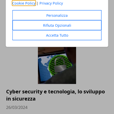
Cookie Policy
|
Privacy Policy
Personalizza
RENTRI: cos’è e come funziona il sistema
Rifiuta Opzionali
per la tracciabilità dei rifiuti
Accetta Tutto
30/07/2025
Cyber security e tecnologia, lo sviluppo
in sicurezza
26/03/2024