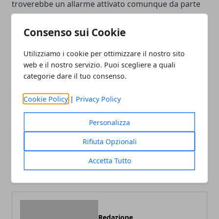
troverebbe un allarme attivato comunque da parte
dei sensori presenti in casa.
Consenso sui Cookie
Utilizziamo i cookie per ottimizzare il nostro sito
web e il nostro servizio. Puoi scegliere a quali
categorie dare il tuo consenso.
Facebook
Twitter
Whatsapp
Cookie Policy
|
Privacy Policy
Personalizza
Articolo Precedente
Articolo Successivo
Rifiuta Opzionali
Si può essere alla moda
Imparare l’inglese
distinguendosi dalla
sfruttando la tecnologia
Accetta Tutto
massa?
Redazione