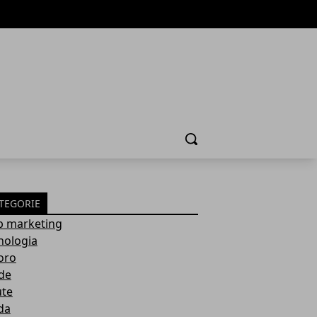
Cerca
TEGORIE
 marketing
nologia
oro
de
ute
da