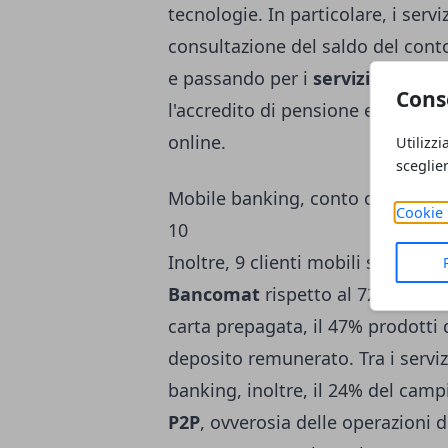
tecnologie. In particolare, i servi
consultazione del saldo del conto
e passando per i
servizi di geol
Cons
l'accredito di pensione e stipend
online.
Utilizzi
sceglie
Mobile banking, conto corrente p
Cookie 
10
Inoltre, 9 clienti mobili su 10 o
Bancomat
rispetto al 72% che po
carta prepagata, il 47% prodotti 
deposito remunerato. Tra i servizi
banking, inoltre, il 24% del camp
P2P
, ovverosia delle operazioni d