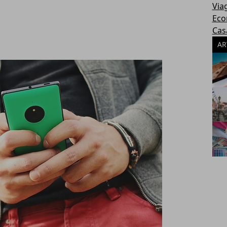
Via
Eco
Cas
AR