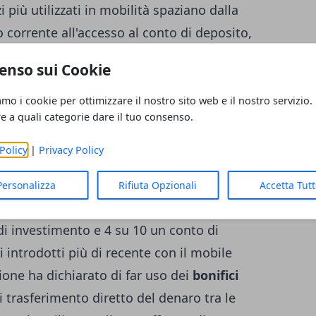
zi più utilizzati in mobilità spaziano dalla
 corrente all'accesso al conto di deposito,
ocalizzazione
, per i bonifici online, per
enso sui Cookie
i, e per il pagamento delle tasse con l'F24
amo i cookie per ottimizzare il nostro sito web e il nostro servizio.
re a quali categorie dare il tuo consenso.
iù carta Bancomat per 9 clienti bancari su
Policy
|
Privacy Policy
ltre al conto corrente hanno pure una
carta
Personalizza
Rifiuta Opzionali
Accetta Tut
ssiede una carta di credito, il 67% una
di investimento e 4 su 10 un conto di
 introdotti più di recente con il mobile
ione ha dichiarato di far uso dei
bonifici
i trasferimento diretto del denaro tra le