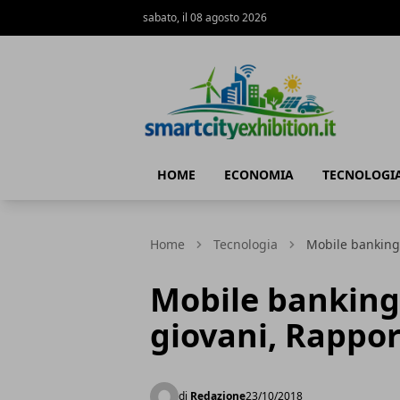
sabato, il 08 agosto 2026
SmartCityExhibition
HOME
ECONOMIA
TECNOLOGI
Home
Tecnologia
Mobile banking 
Mobile banking 
giovani, Rappo
di
Redazione
23/10/2018