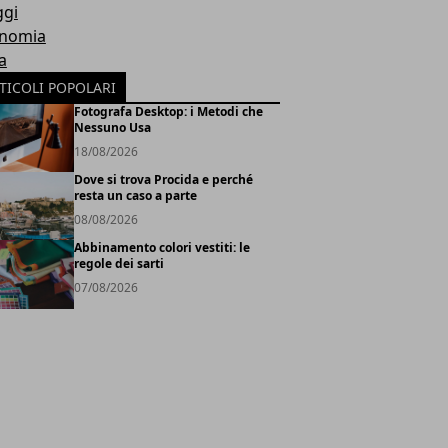
ggi
nomia
a
TICOLI POPOLARI
Fotografa Desktop: i Metodi che
Nessuno Usa
18/08/2026
Dove si trova Procida e perché
resta un caso a parte
08/08/2026
Abbinamento colori vestiti: le
regole dei sarti
07/08/2026