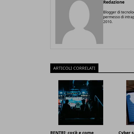
Redazione
Blogger di tecnolo
permesso di intrapr
2010.
ARTICOLI CORRELATI
RENTRI: cos’è e come
Cyber s