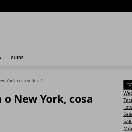
A
GUIDE
ew York, cosa vedere?
CA
Web
 o New York, cosa
Tec
Lav
Gui
Sal
Mo