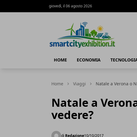
giovedì, il 06 agosto 2026
SmartCityExhibition
HOME
ECONOMIA
TECNOLOGI
Home
Viaggi
Natale a Verona o N
Natale a Verona
vedere?
di
Redazione
10/10/2017