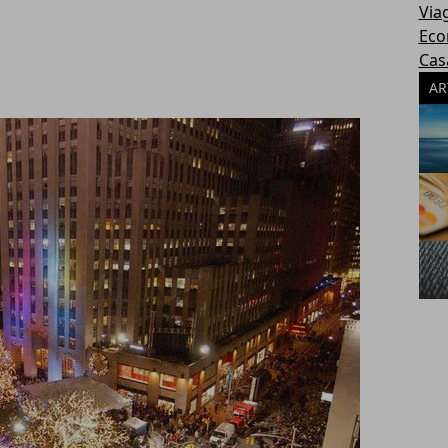
Via
Eco
Cas
AR