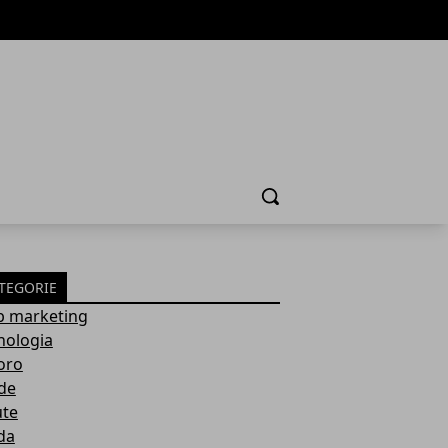
Cerca
TEGORIE
 marketing
nologia
oro
de
ute
da