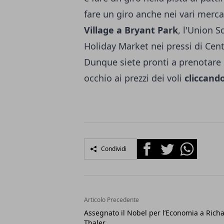
fare un giro anche nei vari mercat
Village a Bryant Park
, l'Union 
Holiday Market nei pressi di Centr
Dunque siete pronti a prenotare l
occhio ai prezzi dei voli
cliccand
Facebook
Twitter
Whatsapp
Condividi
Articolo Precedente
Assegnato il Nobel per l’Economia a Rich
Thaler