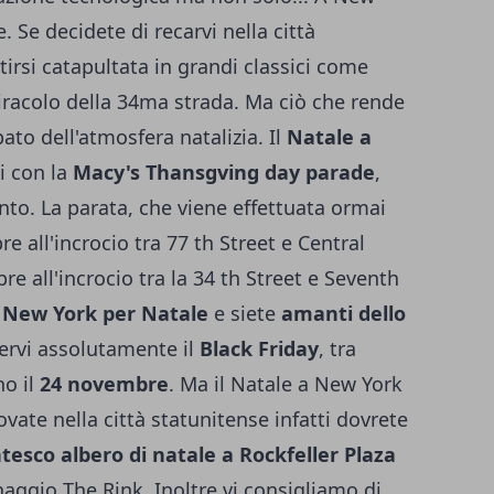
 Se decidete di recarvi nella città
irsi catapultata in grandi classici come
racolo della 34ma strada. Ma ciò che rende
pato dell'atmosfera natalizia. Il
Natale a
i con la
Macy's Thansgving day parade
,
nto. La parata, che viene effettuata ormai
re all'incrocio tra 77 th Street e Central
e all'incrocio tra la 34 th Street e Seventh
 New York per Natale
e siete
amanti dello
ervi assolutamente il
Black Friday
, tra
no il
24 novembre
. Ma il Natale a New York
rovate nella città statunitense infatti dovrete
tesco albero di natale a Rockfeller Plaza
inaggio The Rink. Inoltre vi consigliamo di