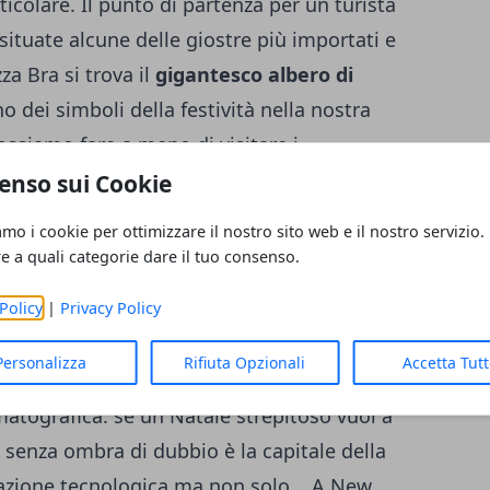
icolare. Il punto di partenza per un turista
situate alcune delle giostre più importati e
za Bra si trova il
gigantesco albero di
o dei simboli della festività nella nostra
ssiamo fare a meno di visitare i
d'altronde che festa è senza regali e dolci
enso sui Cookie
 Natale
il primo da visitare senza ombra di
amo i cookie per ottimizzare il nostro sito web e il nostro servizio.
Lucia
, soprattutto se vi trovate a Verona il
re a quali categorie dare il tuo consenso.
 quella del mercatino di Norimberga dove,
Policy
|
Privacy Policy
 wustel e i tradizionali craut alla cannella.
Personalizza
Rifiuta Opzionali
Accetta Tut
atografica: se un Natale strepitoso vuoi a
senza ombra di dubbio è la capitale della
vazione tecnologica ma non solo... A New