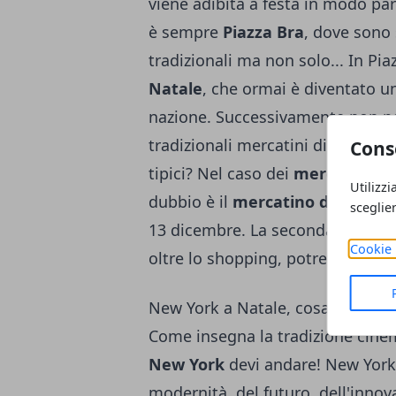
viene adibita a festa in modo part
è sempre
Piazza Bra
, dove sono 
tradizionali ma non solo... In Piaz
Natale
, che ormai è diventato un
nazione. Successivamente non po
tradizionali mercatini di Natale, 
Cons
tipici? Nel caso dei
mercatini di
Utilizzi
dubbio è il
mercatino di Santa 
sceglie
13 dicembre. La seconda tappa è
Cookie 
oltre lo shopping, potrete gustare
New York a Natale, cosa vedere?
Come insegna la tradizione cinem
New York
devi andare! New York 
modernità, del futuro, dell'inno