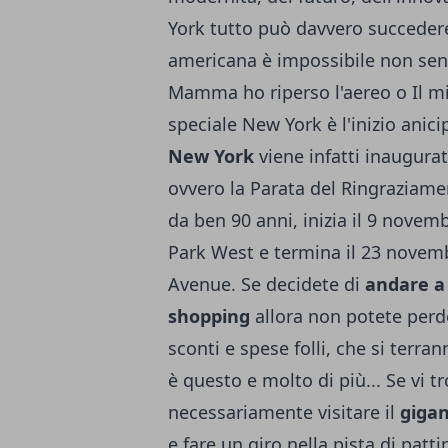
York tutto può davvero succedere.
americana è impossibile non sent
Mamma ho riperso l'aereo o Il mi
speciale New York è l'inizio anici
New York
viene infatti inaugurat
ovvero la Parata del Ringraziame
da ben 90 anni, inizia il 9 novemb
Park West e termina il 23 novembr
Avenue. Se decidete di
andare a
shopping
allora non potete perd
sconti e spese folli, che si terran
è questo e molto di più... Se vi t
necessariamente visitare il
gigan
e fare un giro nella pista di patt