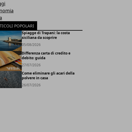
ggi
nomia
a
TICOLI POPOLARI
Spiagge di Trapani: la costa
siciliana da scoprire
05/08/2026
Differenza carta di credito e
debito: guida
27/07/2026
Come eliminare gli acari della
polvere in casa
26/07/2026