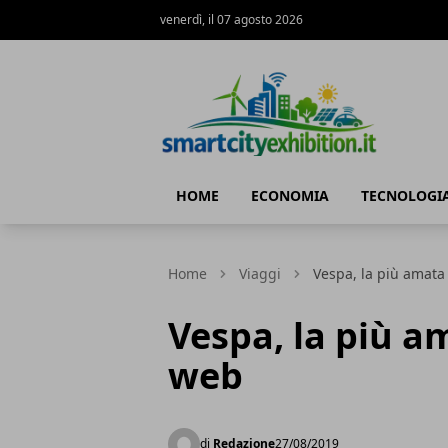
venerdì, il 07 agosto 2026
SmartCityExhibition
HOME
ECONOMIA
TECNOLOGI
Home
Viaggi
Vespa, la più amata 
Vespa, la più a
web
di
Redazione
27/08/2019