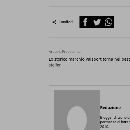
Facebook
Twitter
Whatsapp
Condividi
Articolo Precedente
Lo storico marchio Valsport torna nei best
steller
Redazione
Blogger di tecnolo
permesso di intrapr
2010.