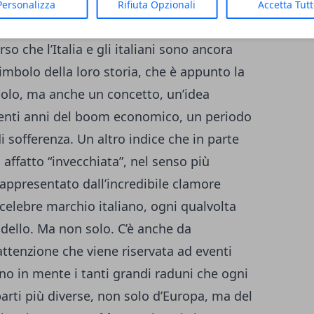
nsieme di segnali che, se analizzati con
Personalizza
Rifiuta Opzionali
Accetta Tut
si molto interessanti. Dalle ricerche
so che l’Italia e gli italiani sono ancora
imbolo della loro storia, che è appunto la
olo, ma anche un concetto, un’idea
genti anni del boom economico, un periodo
 sofferenza. Un altro indice che in parte
affatto “invecchiata”, nel senso più
rappresentato dall’incredibile clamore
 celebre marchio italiano, ogni qualvolta
dello. Ma non solo. C’è anche da
attenzione che viene riservata ad eventi
no in mente i tanti grandi raduni che ogni
arti più diverse, non solo d’Europa, ma del