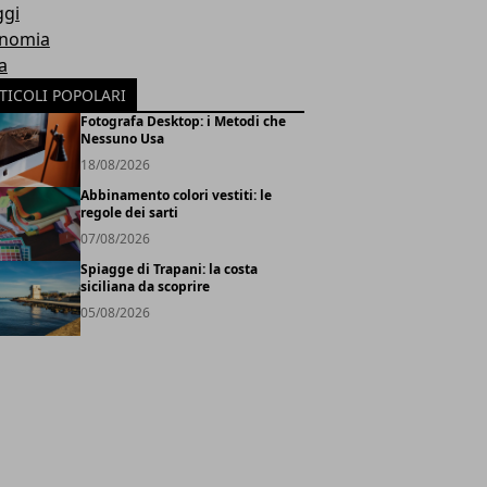
ggi
nomia
a
TICOLI POPOLARI
Fotografa Desktop: i Metodi che
Nessuno Usa
18/08/2026
Abbinamento colori vestiti: le
regole dei sarti
07/08/2026
Spiagge di Trapani: la costa
siciliana da scoprire
05/08/2026