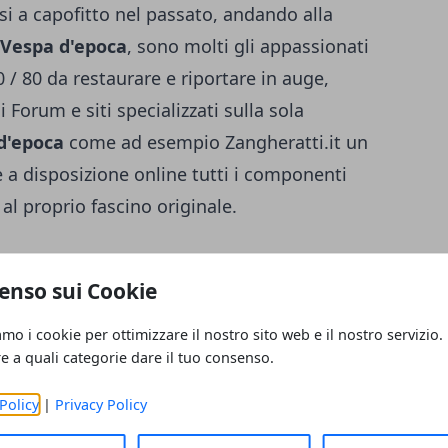
i a capofitto nel passato, andando alla
 Vespa d'epoca
, sono molti gli appassionati
 / 80 da restaurare e riportare in auge,
Forum e siti specializzati sulla sola
 d'epoca
come ad esempio
Zangheratti.it
un
 a disposizione online tutti i componenti
al proprio fascino originale.
enti
enso sui Cookie
in sé a dominare questo genere di
ento anche per tutti quegli aspetti che
amo i cookie per ottimizzare il nostro sito web e il nostro servizio.
eressante notare che anche le ricerche
re a quali categorie dare il tuo consenso.
ca sono aumentate nell’ultimo periodo, così
Policy
|
Privacy Policy
ati in questo settore come anche E tutte