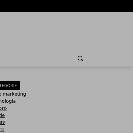
Cerca
TEGORIE
 marketing
nologia
oro
de
ute
da