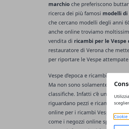
marchio
che preferiscono buttars
ricerca dei più famosi
modelli di
che cercano modelli degli anni 60
anche online troviamo moltissimi 
vendita di
ricambi per le Vespe
restauratore di Verona che mette
per riportare le Vespe attempate 
Vespe d’epoca e ricambi conveni
Cons
Ma non sono solamente le Vespe 
classifiche. Infatti c’è un increm
Utilizzi
riguardano pezzi e ricambi; è int
sceglie
online per i ricambi Vespa d’epo
Cookie 
come i negozzi online speicializz