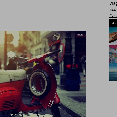
Via
Eco
Cas
AR