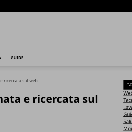
A
GUIDE
e ricercata sul web
CA
Web
mata e ricercata sul
Tec
Lav
Gui
Sal
Mo