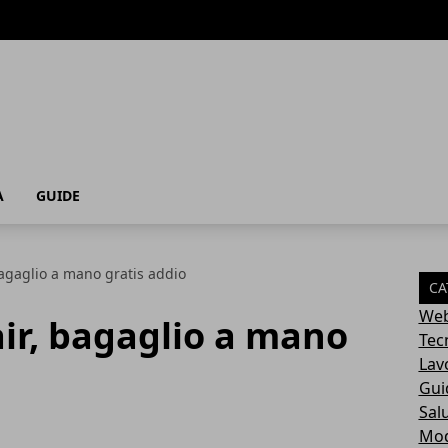
A
GUIDE
bagaglio a mano gratis addio
CA
Web
air, bagaglio a mano
Tec
Lav
Gui
Sal
Mo