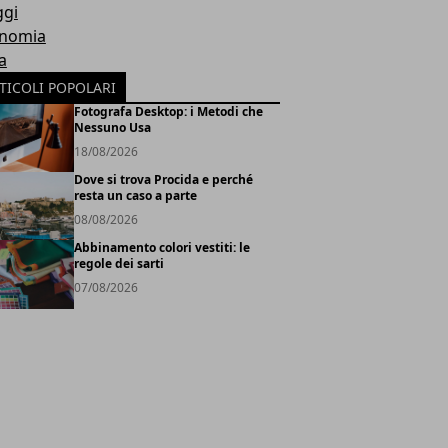
ggi
nomia
a
TICOLI POPOLARI
Fotografa Desktop: i Metodi che
Nessuno Usa
18/08/2026
Dove si trova Procida e perché
resta un caso a parte
08/08/2026
Abbinamento colori vestiti: le
regole dei sarti
07/08/2026