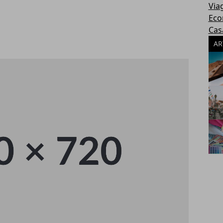
Via
Eco
Cas
AR