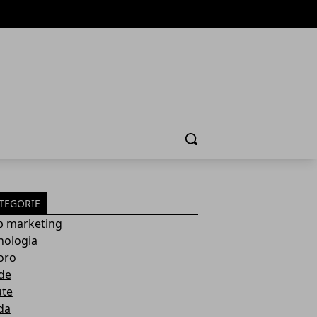
Cerca
TEGORIE
 marketing
nologia
oro
de
ute
da