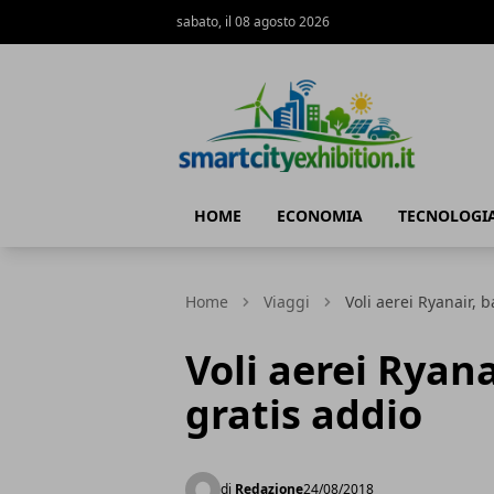
sabato, il 08 agosto 2026
SmartCityExhibition
HOME
ECONOMIA
TECNOLOGI
Home
Viaggi
Voli aerei Ryanair, 
Voli aerei Ryan
gratis addio
di
Redazione
24/08/2018