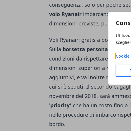
conseguenza, solo per poche set
volo Ryanair
imbarcando un bagag
Cons
dimensioni previste, può avere u
Utilizzi
Voli Ryanair: gratis a bordo sol
sceglie
Sulla
borsetta personale
, inoltr
Cookie 
condizioni da rispettare. Nel det
dimensioni superiori a 40 x 20 x 
aggiuntivi, e va inoltre riposta so
cui si è seduti. Il secondo bagag
novembre del 2018, sarà ammesso
'priority'
che ha un costo fino a 1
nelle procedure di imbarco rispet
bordo.