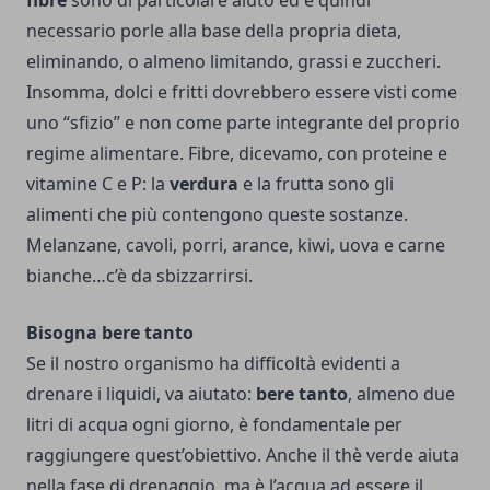
fibre
sono di particolare aiuto ed è quindi
necessario porle alla base della propria dieta,
eliminando, o almeno limitando, grassi e zuccheri.
Insomma, dolci e fritti dovrebbero essere visti come
uno “sfizio” e non come parte integrante del proprio
regime alimentare.
Fibre, dicevamo, con proteine e
vitamine C e P: la
verdura
e la frutta sono gli
alimenti che più contengono queste sostanze.
Melanzane, cavoli, porri, arance, kiwi, uova e carne
bianche…c’è da sbizzarrirsi.
Bisogna bere tanto
Se il nostro organismo ha difficoltà evidenti a
drenare i liquidi, va aiutato:
bere tanto
, almeno due
litri di acqua ogni giorno, è fondamentale per
raggiungere quest’obiettivo. Anche il thè verde aiuta
nella fase di drenaggio, ma è l’acqua ad essere il