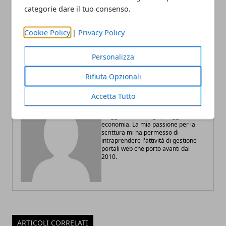
Articolo Precedente
Articolo Successivo
categorie dare il tuo consenso.
8 Marzo 2019, le donne
Pil Italia quarto trimestre
guidano 1 impresa
2018, dati Istat rivisti
Cookie Policy
|
Privacy Policy
agricola su 4
rispetto alle stime
preliminari
Personalizza
Rifiuta Opzionali
Accetta Tutto
Redazione
Blogger di tecnologia, viaggi ed
economia. La mia passione per la
scrittura mi ha permesso di
intraprendere l'attività di gestione
portali web che porto avanti dal
2010.
ARTICOLI CORRELATI