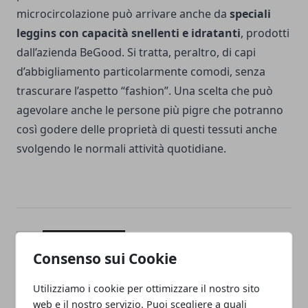
microcircolazione può arrivare anche da
speciali
leggins con capacità snellenti e idratanti
, prodotti
dall’azienda
BeGood
. Si tratta, peraltro, di capi
d’abbigliamento particolarmente comodi, senza
trascurare l’aspetto “fashion”. Una scelta che può
agevolare anche le persone più pigre che potranno
così godere delle proprietà di questi tessuti anche
svolgendo le normali attività quotidiane.
Facebook
Twitter
Whatsapp
Consenso sui Cookie
Utilizziamo i cookie per ottimizzare il nostro sito
web e il nostro servizio. Puoi scegliere a quali