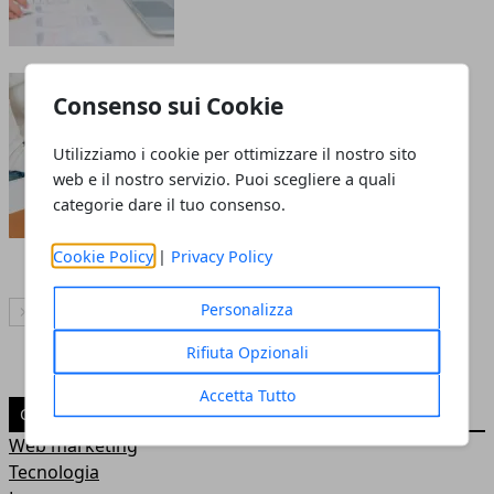
Iki, la piattaforma online
Consenso sui Cookie
per la diffusione di
comunicati stampa.
Utilizziamo i cookie per ottimizzare il nostro sito
Semplice, veloce e
web e il nostro servizio. Puoi scegliere a quali
categorie dare il tuo consenso.
accessibile.
17 ott 2025
Cookie Policy
|
Privacy Policy
Personalizza
Articolo Successivo
Rifiuta Opzionali
Accetta Tutto
CATEGORIE
Web marketing
Tecnologia