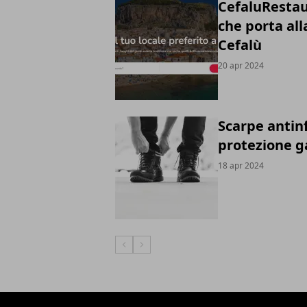
CefaluRestau
che porta all
Cefalù
20 apr 2024
Scarpe antinf
protezione g
18 apr 2024
Articolo Precedente
Articolo Successivo