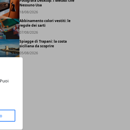
Fotografa Desktop: i Metodi che
Nessuno Usa
18/08/2026
Abbinamento colori vestiti: le
regole dei sarti
07/08/2026
Spiagge di Trapani: la costa
siciliana da scoprire
05/08/2026
 Puoi
to