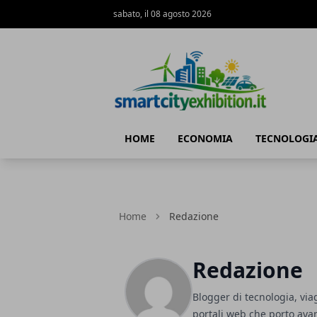
sabato, il 08 agosto 2026
SmartCityExhibition
HOME
ECONOMIA
TECNOLOGI
Home
Redazione
Redazione
Blogger di tecnologia, via
portali web che porto avan