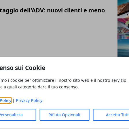
taggio dell'ADV: nuovi clienti e meno
 mercato online delle capsule
enso sui Cookie
i caffè
amo i cookie per ottimizzare il nostro sito web e il nostro servizio.
re a quali categorie dare il tuo consenso.
Policy
|
Privacy Policy
 all'E-learning: l'evoluzione della
Personalizza
Rifiuta Opzionali
Accetta Tut
anitaria