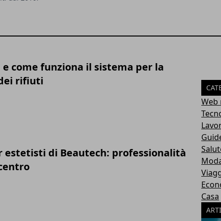
 e come funziona il sistema per la
dei rifiuti
CAT
Web 
Tecn
Lavo
Guid
Salut
r estetisti di Beautech: professionalità
Mod
 centro
Viagg
Econ
Casa
ART