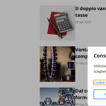
Il doppio van
tasse
03 apr 2025
Vantaggi del
Cons
compatibili d
17 mar 2025
Utilizzi
sceglie
Cookie 
Dal congresso
formazione s
09 mar 2025