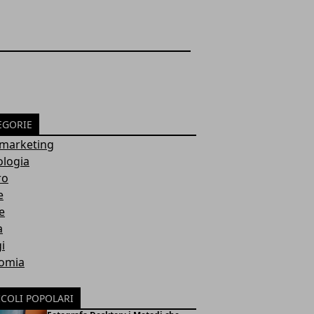
EGORIE
marketing
ologia
ro
e
e
a
i
omia
ICOLI POPOLARI