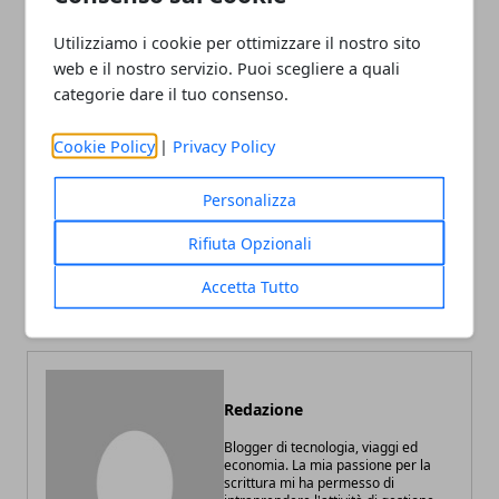
Utilizziamo i cookie per ottimizzare il nostro sito
web e il nostro servizio. Puoi scegliere a quali
categorie dare il tuo consenso.
Facebook
Twitter
Whatsapp
Cookie Policy
|
Privacy Policy
Personalizza
Rifiuta Opzionali
Articolo Precedente
Articolo Successivo
Accessori hi-tech per la
Quali sono i migliori
Accetta Tutto
casa
esercizi per dimagrire?
Redazione
Blogger di tecnologia, viaggi ed
economia. La mia passione per la
scrittura mi ha permesso di