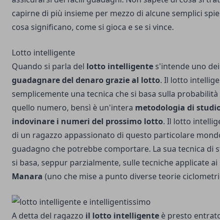
capirne di più insieme per mezzo di alcune semplici spi
cosa significano, come si gioca e se si vince.
Lotto intelligente
Quando si parla del
lotto intelligente
s'intende uno dei
guadagnare del denaro grazie al lotto
. Il lotto intelli
semplicemente una tecnica che si basa sulla probabilità
quello numero, bensì è un'intera
metodologia di studi
indovinare i numeri del prossimo lotto
. Il lotto intel
di un ragazzo appassionato di questo particolare mond
guadagno che potrebbe comportare. La sua tecnica di st
si basa, seppur parzialmente, sulle tecniche applicate ai
Manara
(uno che mise a punto diverse teorie ciclometri
A detta del ragazzo
il lotto intelligente
è presto entrato