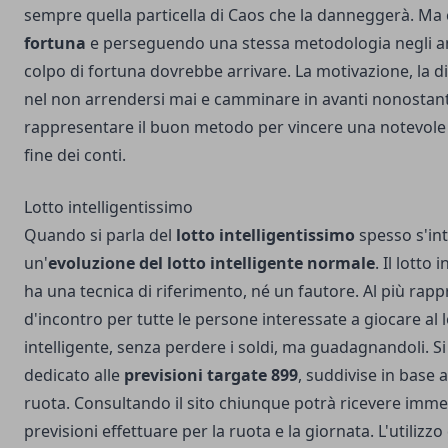
sempre quella particella di Caos che la danneggerà. Ma 
fortuna
e perseguendo una stessa metodologia negli an
colpo di fortuna dovrebbe arrivare. La motivazione, la dis
nel non arrendersi mai e camminare in avanti nonostan
rappresentare il buon metodo per vincere una notevole qu
fine dei conti.
Lotto intelligentissimo
Quando si parla del
lotto intelligentissimo
spesso s'in
un'
evoluzione del lotto intelligente normale
. Il lotto
ha una tecnica di riferimento, né un fautore. Al più rap
d'incontro per tutte le persone interessate a giocare al 
intelligente, senza perdere i soldi, ma guadagnandoli. Si 
dedicato alle
previsioni targate 899
, suddivise in base a
ruota. Consultando il sito chiunque potrà ricevere imm
previsioni effettuare per la ruota e la giornata. L'utilizzo