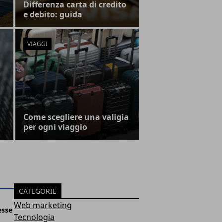
Differenza carta di credito
e debito: guida
VIAGGI
Come scegliere una valigia
per ogni viaggio
CATEGORIE
Web marketing
esse
Tecnologia