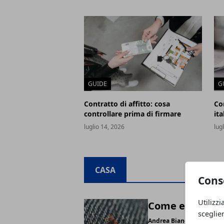
GUIDE
G
Contratto di affitto: cosa
Com
controllare prima di firmare
ita
luglio 14, 2026
lug
CASA
Cons
Utilizzi
Come eliminare 
sceglie
Andrea Bianchi
- luglio 26