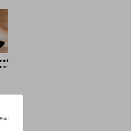
ammi
erie
 Puoi