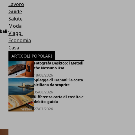
Lavoro
Guide
Salute
Moda
bali
Viaggi
Economia
Casa
ARTICOLI POPOLARI
Fotografa Desktop: i Metodi
che Nessuno Usa
18/08/2026
Spiagge di Trapani: la costa
siciliana da scoprire
05/08/2026
Differenza carta di credito e
debito: guida
27/07/2026