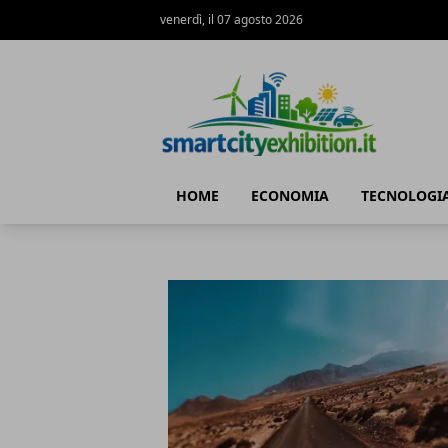
venerdì, il 07 agosto 2026
SmartCityExhibition
HOME
ECONOMIA
TECNOLOGI
SmartCityExhibition
Articoli in Evidenza