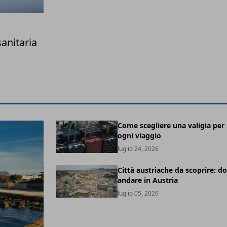
sanitaria
Come scegliere una valigia per
ogni viaggio
luglio 24, 2026
Città austriache da scoprire: d
andare in Austria
luglio 05, 2026