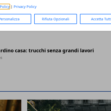
Policy
|
Privacy Policy
Personalizza
Rifiuta Opzionali
Accetta Tut
asa: efficienza e risparmio nel 2026
26
ardino casa: trucchi senza grandi lavori
26