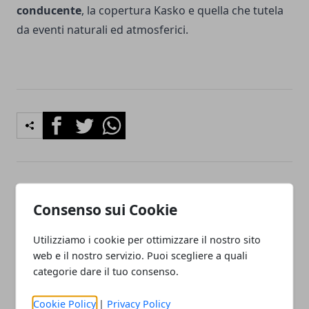
conducente
, la copertura Kasko e quella che tutela
da eventi naturali ed atmosferici.
Facebook
Twitter
Whatsapp
Articolo Precedente
Articolo Successivo
Consenso sui Cookie
Trading online
Password Twitter è da
criptovalute, Bitcoin
cambiare, richiesta del
Utilizziamo i cookie per ottimizzare il nostro sito
prepara assalto ai 10 mila
social per eccesso di
dollari
prudenza
web e il nostro servizio. Puoi scegliere a quali
categorie dare il tuo consenso.
Cookie Policy
|
Privacy Policy