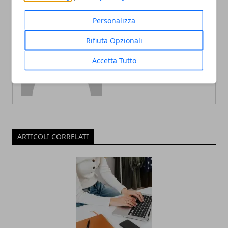
Redazione
Personalizza
Blogger di tecnologia, viaggi ed
economia. La mia passione per la
Rifiuta Opzionali
scrittura mi ha permesso di
intraprendere l'attività di gestione
Accetta Tutto
portali web che porto avanti dal
2010.
ARTICOLI CORRELATI