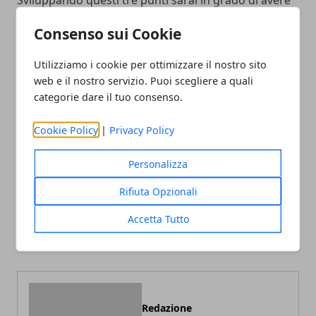
Sviluppando questi tre punti sarai in grado di avere
una visione più
ampia della tua futura attività.
Consenso sui Cookie
Utilizziamo i cookie per ottimizzare il nostro sito
web e il nostro servizio. Puoi scegliere a quali
categorie dare il tuo consenso.
Facebook
Twitter
Whatsapp
Cookie Policy
|
Privacy Policy
Personalizza
Articolo Precedente
Articolo Successivo
Rifiuta Opzionali
Valvole termostatiche:
Come vengono costruite le
Accetta Tutto
come funzionano e quanto
case in legno
si risparmia
Redazione