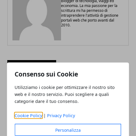
Blogger di tecnologia, viaggi ed
economia. La mia passione per la
scrittura mi ha permesso di
intraprendere l'attività di gestione
portali web che porto avanti dal
2010.
ARTICOLI CORRELATI
Consenso sui Cookie
Utilizziamo i cookie per ottimizzare il nostro sito
web e il nostro servizio. Puoi scegliere a quali
categorie dare il tuo consenso.
Cookie Policy
|
Privacy Policy
Personalizza
Italiani e sigarette elettroniche: qual è